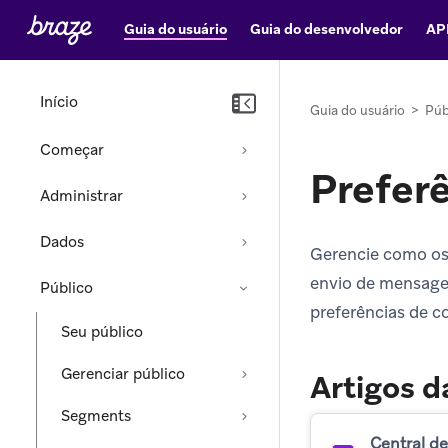
Guia do usuário
Guia do desenvolvedor
AP
Início
Guia do usuário
>
Púb
Começar
Preferê
Administrar
Dados
Gerencie como os 
envio de mensagen
Público
preferências de c
Seu público
Gerenciar público
Artigos d
Segments
Central de