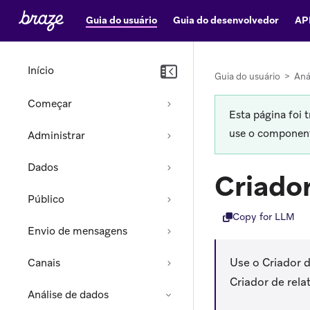
Guia do usuário
Guia do desenvolvedor
AP
Início
Guia do usuário
>
Aná
Começar
Esta página foi 
use o componente
Administrar
Dados
Criado
Público
Copy for LLM
Envio de mensagens
Use o Criador 
Canais
Criador de rela
Análise de dados