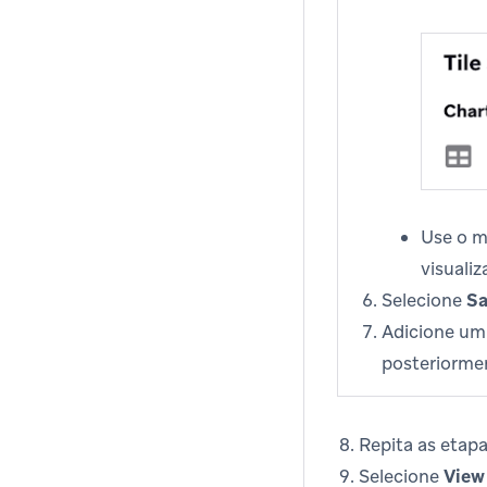
Use o m
visualiz
Selecione
Sa
Adicione um 
posteriorme
Repita as etap
Selecione
View