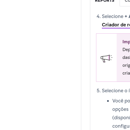
REPORTS
CU
Selecione
+ 
Criador de r
Imp
Dep
das
ori
cri
Selecione o í
Você pod
opções a
(dispon
configur