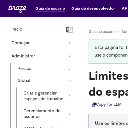
Guia do usuário
Guia do desenvolvedor
AP
Início
Guia do usuário
>
Adm
Começar
Esta página foi 
use o componente
Administrar
Pessoal
Limite
Global
do esp
Criar e gerenciar
espaços de trabalho
Copy for LLM
Gerenciamento de
usuários
Use os limites