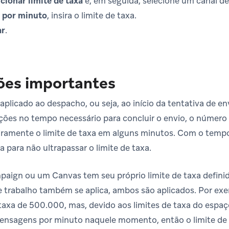
cionar limite de taxa
e, em seguida, selecione um canal d
 por minuto
, insira o limite de taxa.
ar
.
ões importantes
é aplicado ao despacho, ou seja, ao início da tentativa de 
ões no tempo necessário para concluir o envio, o número
iramente o limite de taxa em alguns minutos. Com o temp
a para não ultrapassar o limite de taxa.
ign ou um Canvas tem seu próprio limite de taxa definido
e trabalho também se aplica, ambos são aplicados. Por e
taxa de 500.000, mas, devido aos limites de taxa do espaço
ensagens por minuto naquele momento, então o limite de 