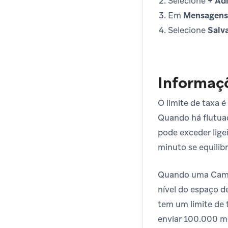
Selecione
+ Adi
Em
Mensagens
Selecione
Salv
Informaç
O limite de taxa 
Quando há flutuaç
pode exceder lige
minuto se equilibr
Quando uma Campa
nível do espaço d
tem um limite de 
enviar 100.000 m