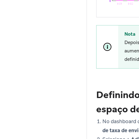
Nota
Depois
aument
defini
Definindo
espaço de
No dashboard d
de taxa de env