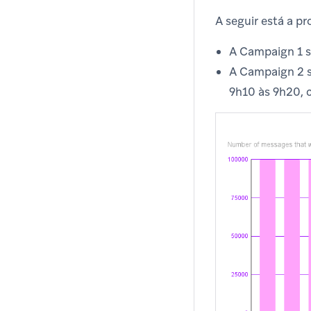
A seguir está a 
A Campaign 1 s
A Campaign 2 s
9h10 às 9h20,