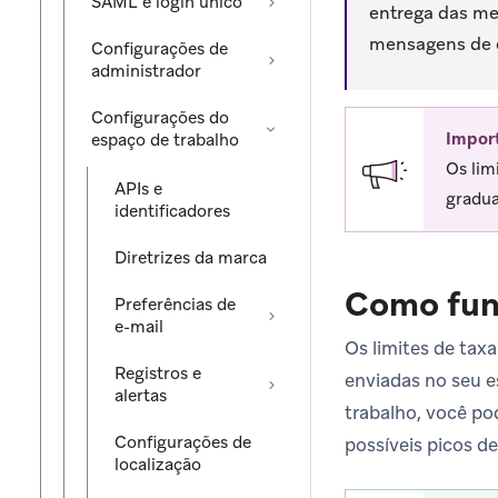
SAML e login único
entrega das me
mensagens de 
Configurações de
administrador
Configurações do
Impor
espaço de trabalho
Os lim
APIs e
gradua
identificadores
Diretrizes da marca
Como fun
Preferências de
e-mail
Os limites de tax
Registros e
enviadas no seu es
alertas
trabalho, você po
Configurações de
possíveis picos 
localização