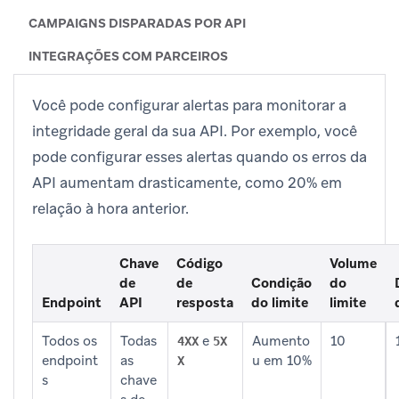
CAMPAIGNS DISPARADAS POR API
INTEGRAÇÕES COM PARCEIROS
Você pode configurar alertas para monitorar a
integridade geral da sua API. Por exemplo, você
pode configurar esses alertas quando os erros da
API aumentam drasticamente, como 20% em
relação à hora anterior.
Chave
Código
Volume
de
de
Condição
do
Endpoint
API
resposta
do limite
limite
Todos os
Todas
e
Aumento
10
4XX
5X
endpoint
as
u em 10%
X
s
chave