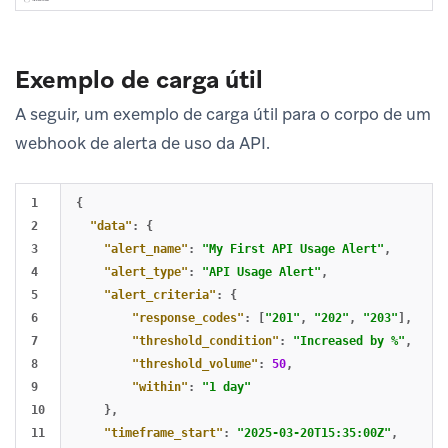
Exemplo de carga útil
A seguir, um exemplo de carga útil para o corpo de um
webhook de alerta de uso da API.
1

{
2

"data"
:
{
3

"alert_name"
:
"My First API Usage Alert"
,
4

"alert_type"
:
"API Usage Alert"
,
5

"alert_criteria"
:
{
6

"response_codes"
:
[
"201"
,
"202"
,
"203"
],
7

"threshold_condition"
:
"Increased by %"
,
8

"threshold_volume"
:
50
,
9

"within"
:
"1 day"
10

},
11

"timeframe_start"
:
"2025-03-20T15:35:00Z"
,