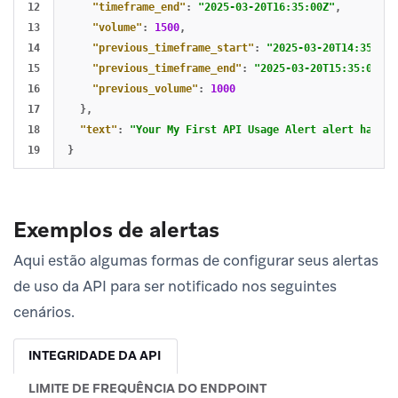
12

"timeframe_end"
:
"2025-03-20T16:35:00Z"
,
13

"volume"
:
1500
,
14

"previous_timeframe_start"
:
"2025-03-20T14:35:00Z
15

"previous_timeframe_end"
:
"2025-03-20T15:35:00Z"
,
16

"previous_volume"
:
1000
17

},
18

"text"
:
"Your My First API Usage Alert alert has tr
}
Exemplos de alertas
Aqui estão algumas formas de configurar seus alertas
de uso da API para ser notificado nos seguintes
cenários.
INTEGRIDADE DA API
LIMITE DE FREQUÊNCIA DO ENDPOINT