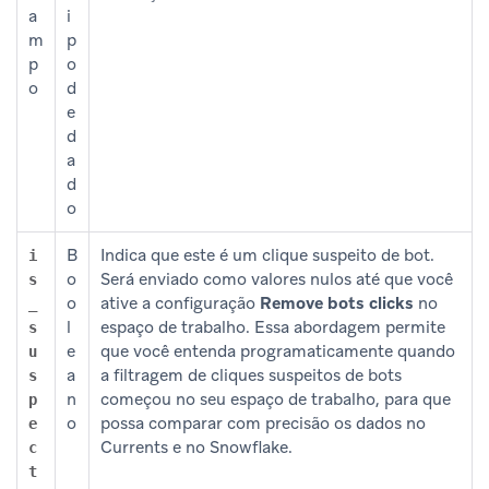
a
i
m
p
p
o
o
d
e
d
a
d
o
B
Indica que este é um clique suspeito de bot.
i
o
Será enviado como valores nulos até que você
s
o
ative a configuração
Remove bots clicks
no
_
l
espaço de trabalho. Essa abordagem permite
s
e
que você entenda programaticamente quando
u
a
a filtragem de cliques suspeitos de bots
s
n
começou no seu espaço de trabalho, para que
p
o
possa comparar com precisão os dados no
e
Currents e no Snowflake.
c
t