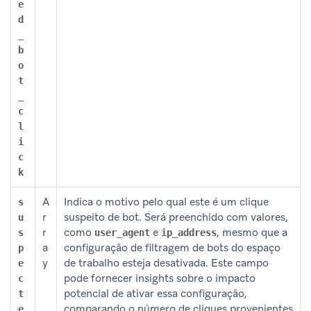
e
d
_
b
o
t
_
c
l
i
c
k
A
Indica o motivo pelo qual este é um clique
s
r
suspeito de bot. Será preenchido com valores,
u
r
como
e
, mesmo que a
s
user_agent
ip_address
a
configuração de filtragem de bots do espaço
p
y
de trabalho esteja desativada. Este campo
e
pode fornecer insights sobre o impacto
c
potencial de ativar essa configuração,
t
comparando o número de cliques provenientes
e