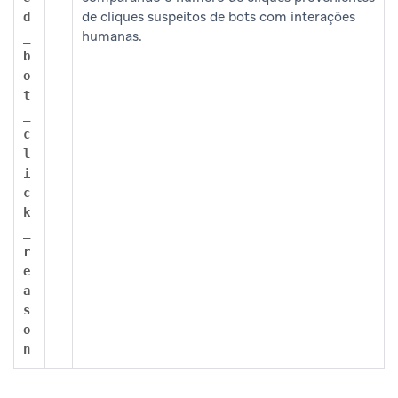
de cliques suspeitos de bots com interações
d
humanas.
_
b
o
t
_
c
l
i
c
k
_
r
e
a
s
o
n