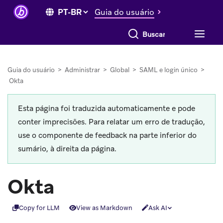
Guia do usuário
Buscar tudo
Guia do usuário
>
Administrar
>
Global
>
SAML e login único
>
Okta
Esta página foi traduzida automaticamente e pode
conter imprecisões. Para relatar um erro de tradução,
use o componente de feedback na parte inferior do
sumário, à direita da página.
Okta
Copy for LLM
View as Markdown
Ask AI