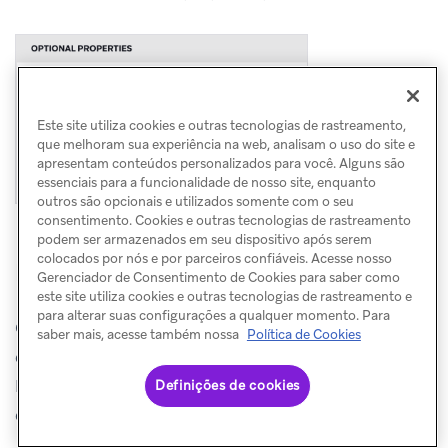
Este site utiliza cookies e outras tecnologias de rastreamento,
que melhoram sua experiência na web, analisam o uso do site e
apresentam conteúdos personalizados para você. Alguns são
essenciais para a funcionalidade de nosso site, enquanto
outros são opcionais e utilizados somente com o seu
consentimento. Cookies e outras tecnologias de rastreamento
podem ser armazenados em seu dispositivo após serem
colocados por nós e por parceiros confiáveis. Acesse nosso
Personalização
Gerenciador de Consentimento de Cookies para saber como
este site utiliza cookies e outras tecnologias de rastreamento e
para alterar suas configurações a qualquer momento. Para
O Liquid básico é compatível com o
saber mais, acesse também nossa
Política de Cookies
editor de e-mail de arrastar e soltar.
Para adicionar personalização ao seu
Definições de cookies
e-mail: