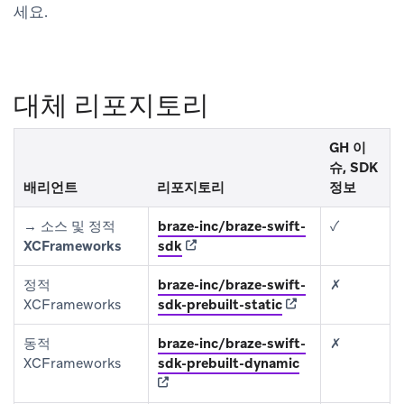
세요.
대체 리포지토리
GH 이
슈, SDK
배리언트
리포지토리
정보
→
소스 및 정적
braze-inc/braze-swift-
✓
(opens in new tab)
XCFrameworks
sdk
정적
braze-inc/braze-swift-
✗
(opens in new tab)
XCFrameworks
sdk-prebuilt-static
동적
braze-inc/braze-swift-
✗
(opens in new t
XCFrameworks
sdk-prebuilt-dynamic