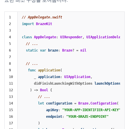
1

// AppDelegate.swift
2

import
BrazeKit
3

4

class
AppDelegate
:
UIResponder
,
UIApplicationDelegate
5

// ...
6

static
var
braze
:
Braze
?
=
nil
7

8

// ...
9

func
application
(
10

_
application
:
UIApplication
,
11

didFinishLaunchingWithOptions
launchOptions
:
[
U
12

)
->
Bool
{
13

// ...
14

let
configuration
=
Braze
.
Configuration
(
15

apiKey
:
"YOUR-APP-IDENTIFIER-API-KEY"
,
16

endpoint
:
"YOUR-BRAZE-ENDPOINT"
17

)