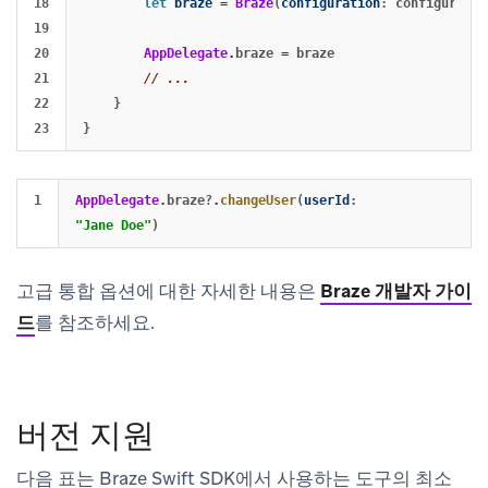
18

let
braze
=
Braze
(
configuration
:
configuratio
19

20

AppDelegate
.
braze
=
braze
21

// ...
22

}
}
AppDelegate
.
braze
?
.
changeUser
(
userId
:
"Jane Doe"
)
고급 통합 옵션에 대한 자세한 내용은
Braze 개발자 가이
드
를 참조하세요.
버전 지원
다음 표는 Braze Swift SDK에서 사용하는 도구의 최소