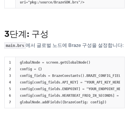
3단계: 구성
에서 글로벌 노드에 Braze 구성을 설정합니다:
main.brs
1

globalNode = screen.getGlobalNode()

2

config = {}

3

config_fields = BrazeConstants().BRAZE_CONFIG_FIELDS

4

config[config_fields.API_KEY] = "YOUR_API_KEY_HERE"

5

config[config_fields.ENDPOINT] = "YOUR_ENDPOINT_HERE (
6

config[config_fields.HEARTBEAT_FREQ_IN_SECONDS] = 5
