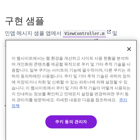
구현 샘플
(opens in new
인앱 메시지 샘플 앱에서
및
ViewController.m
(opens in new tab)
을 참조하세요.
CustomInAppMessageViewController.m
이 웹사이트에서는 웹 환경을 개선하고 사이트 사용 현황을 분석하
며 개인화된 콘텐츠를 제공할 목적으로 쿠키 및 기타 추적 기술을 사
용합니다. 일부 쿠키는 사이트의 기능에 필수적이며, 다른 쿠키는 귀
하의 동의하에만 사용됩니다. 쿠키 및 기타 추적 기술은 귀하의 장치
에 저장되거나 저희 및 신뢰할 수 있는 파트너에 의해 설정될 수 있
습니다. 이 웹사이트에서 쿠키 및 기타 추적 기술이 어떻게 사용되는
지 안내하는 정보를 확인하고 언제든지 설정을 변경하려면 쿠키 동
의 관리자를 방문하세요. 자세한 내용은 다음을 참조하세요.
쿠키
사용자 지정 클릭 동작
커스텀 트리거링
정책
이전
다음
쿠키 동의 관리자
© Braze. All Rights Reserved
Privacy Policy
쿠키 기본 설정