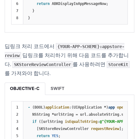
6

return
ABKDisplayInAppMessageNow
;
7

}
}
딥링크 처리 코드에서
{YOUR-APP-SCHEME}:appstore-
딥링크를 처리하기 위해 다음 코드를 추가합니
review
다.
를 사용하려면
SKStoreReviewController
StoreKit
를 가져와야 합니다.
OBJECTIVE-C
SWIFT
1

-
(
BOOL
)
application
:(
UIApplication
*
)
app
openURL
:(
N
2

NSString
*
urlString
=
url
.
absoluteString
.
stringBy
3

if
([
urlString
isEqualToString
:
@"{YOUR-APP-SCHEME
4

[
SKStoreReviewController
requestReview
];
5

return
YES
;