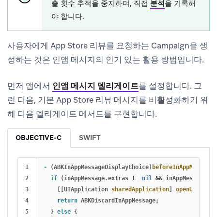
출 횟수 추적을 중지하며, 직접
분석
을 기록해
야 합니다.
사용자에게 App Store 리뷰를 요청하는 Campaign을 생
성하는 것은 인앱 메시지의 인기 있는 활용 방법입니다.
먼저 앱에서
인앱 메시지 델리게이트
를 설정합니다. 그
런 다음, 기본 App Store 리뷰 메시지를 비활성화하기 위
해 다음 델리게이트 메서드를 구현합니다.
OBJECTIVE-C
SWIFT
1

-
(
ABKInAppMessageDisplayChoice
)
beforeInAppMessageD
2

if
(
inAppMessage
.
extras
!=
nil
&&
inAppMessage
.
ex
3

[[
UIApplication
sharedApplication
]
openURL
:
inAp
4

return
ABKDiscardInAppMessage
;
5

}
else
{