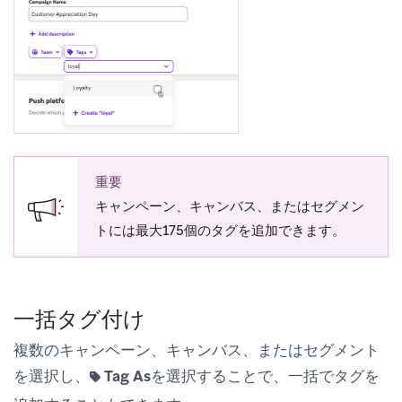
重要
キャンペーン、キャンバス、またはセグメン
トには最大175個のタグを追加できます。
一括タグ付け
複数のキャンペーン、キャンバス、またはセグメント
を選択し、
Tag As
を選択することで、一括でタグを