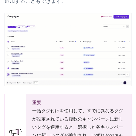
追加することもできます。
重要
一括タグ付けを使用して、すでに異なるタグ
が設定されている複数のキャンペーンに新し
いタグを適用すると、選択した各キャンペー
ンに新しいタグが追加され、いずれかのキャ