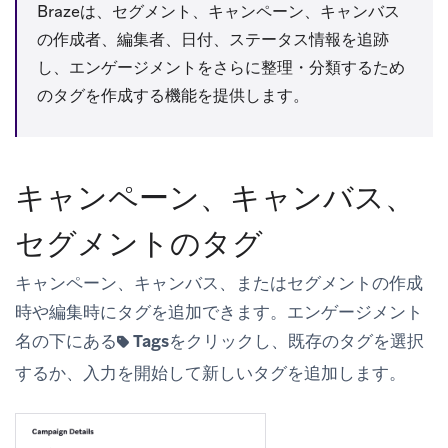
Brazeは、セグメント、キャンペーン、キャンバス
の作成者、編集者、日付、ステータス情報を追跡
し、エンゲージメントをさらに整理・分類するため
のタグを作成する機能を提供します。
キャンペーン、キャンバス、
セグメントのタグ
キャンペーン、キャンバス、またはセグメントの作成
時や編集時にタグを追加できます。エンゲージメント
名の下にある
Tags
をクリックし、既存のタグを選択
するか、入力を開始して新しいタグを追加します。