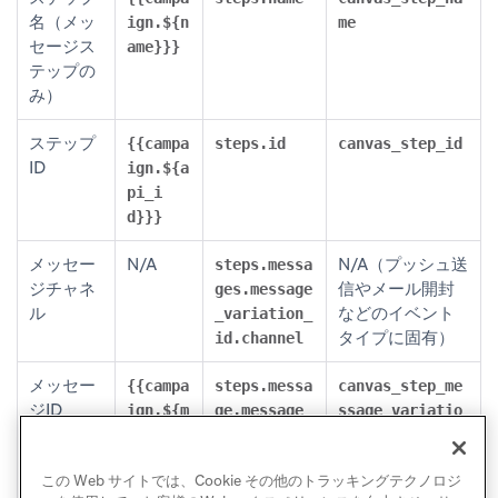
名（メッ
ign.${n
me
セージス
ame}}}
テップの
み）
ステップ
{{campa
steps.id
canvas_step_id
ID
ign.${a
pi_i
d}}}
メッセー
N/A
N/A（プッシュ送
steps.messa
ジチャネ
信やメール開封
ges.message
ル
などのイベント
_variation_
タイプに固有）
id.channel
メッセー
{{campa
steps.messa
canvas_step_me
ジID
ign.${m
ge.message_
ssage_variatio
essage_
variation_i
n_api_id
api_i
d
この Web サイトでは、Cookie その他のトラッキングテクノロジ
d}}}