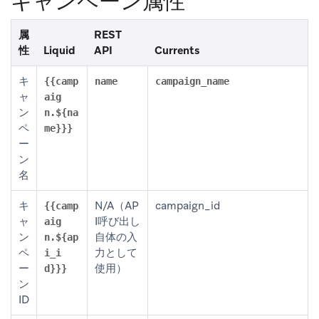
キャンペーン属性
属
REST
性
Liquid
API
Currents
キ
{{camp
name
campaign_name
ャ
aig
ン
n.${na
ペ
me}}}
ー
ン
名
キ
N/A（AP
campaign_id
{{camp
ャ
I呼び出し
aig
ン
自体の入
n.${ap
ペ
力として
i_i
ー
使用）
d}}}
ン
ID