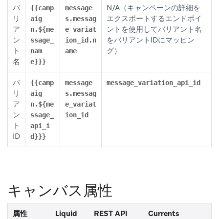
バ
N/A（キャンペーンの詳細を
{{camp
message
リ
エクスポートするエンドポイ
aig
s.messag
ア
ントを使用してバリアント名
n.${me
e_variat
ン
をバリアントIDにマッピン
ssage_
ion_id.n
ト
グ）
nam
ame
名
e}}}
バ
{{camp
message
message_variation_api_id
リ
aig
s.messag
ア
n.${me
e_variat
ン
ssage_
ion_id
ト
api_i
ID
d}}}
キャンバス属性
属性
Liquid
REST API
Currents