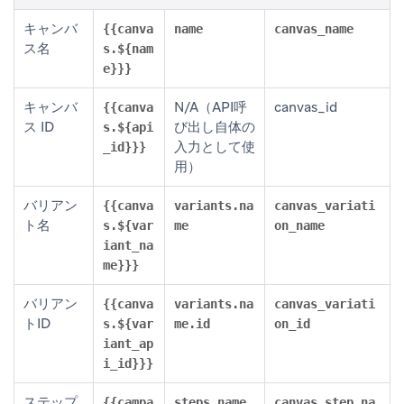
キャンバ
{{canva
name
canvas_name
ス名
s.${nam
e}}}
キャンバ
N/A（API呼
canvas_id
{{canva
ス ID
び出し自体の
s.${api
入力として使
_id}}}
用）
バリアン
{{canva
variants.na
canvas_variati
ト名
s.${var
me
on_name
iant_na
me}}}
バリアン
{{canva
variants.na
canvas_variati
トID
s.${var
me.id
on_id
iant_ap
i_id}}}
ステップ
{{campa
steps.name
canvas_step_na