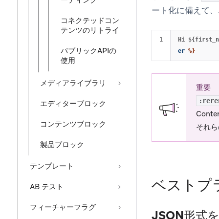
ーティング
ート化に備えて、
コネクテッドコン
テンツのリトライ
Hi ${first_n
パブリックAPIの
er
%}
使用
メディアライブラリ
重要
:rere
エディターブロック
Cont
コンテンツブロック
それら
製品ブロック
テンプレート
ベストプ
AB テスト
フィーチャーフラグ
JSON形式