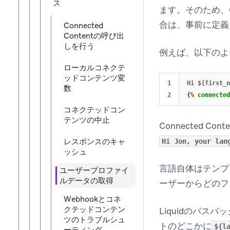
ス
ます。そのため、C
合は、事前に定義
Connected
Contentの呼び出
しを行う
例えば、以下のような
ローカルコネクテ
ッドコンテンツ変
1

数
{%
connected
コネクテッドコン
テンツの中止
Connected Co
レスポンスのキャ
Hi Jon, your lan
ッシュ
言語自体はテンプレ
ユーザープロファイ
ルデータの取得
ーザーからどのフ
Webhookとコネ
クテッドコンテン
Liquidのパ
ツのトラブルシュ
トのどこかに
${l