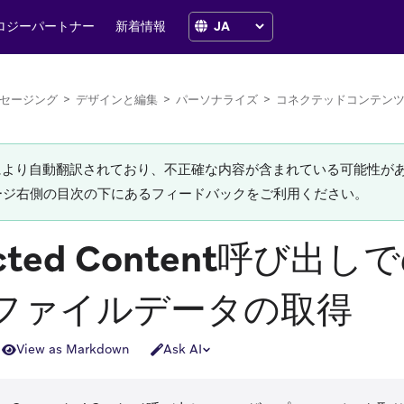
ロジーパートナー
新着情報
セージング
>
デザインと編集
>
パーソナライズ
>
コネクテッドコンテン
Iにより自動翻訳されており、不正確な内容が含まれている可能性が
ージ右側の目次の下にあるフィードバックをご利用ください。
ected Content呼び出
ファイルデータの取得
View as Markdown
Ask AI