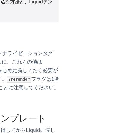
込む方法と、Liquidテン
dパーソナライゼーションタグ
めに、これらの値は
てあらかじめ定義しておく必要が
す。
フラグは1階
:rerender
ないことに注意してください。
idテンプレート
してからLiquidに渡し