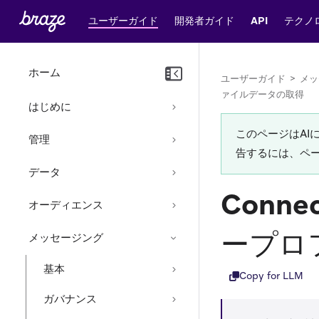
ユーザーガイド
開発者ガイド
API
テクノ
ホーム
ユーザーガイド
>
メッ
ァイルデータの取得
はじめに
このページはA
管理
告するには、ペ
データ
Conn
オーディエンス
ープロ
メッセージング
基本
Copy for LLM
ガバナンス