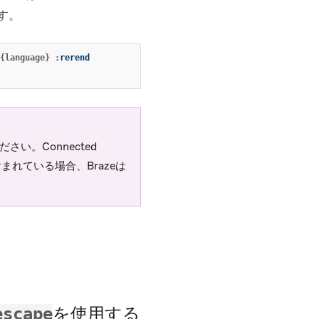
す。
{language}
:
rerend
い。Connected
が含まれている場合、Brazeは
を使用する
escape