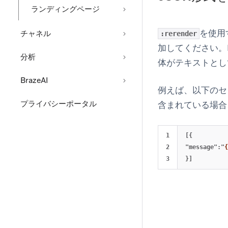
ランディングページ
を使用
チャネル
:rerender
加してください。Li
分析
体がテキストとし
BrazeAI
例えば、以下のセ
プライバシーポータル
含まれている場合
1

[{

2

"message":"
{