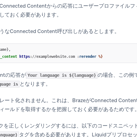
onnected Contentからの応答にユーザープロファイ
しておく必要があります。
Connected Content呼び出しがあるとします。
_content
https
:
//examplewebsite.com
:
rerender
%}
ntentの応答が
の場合、この例
Your language is ${language}
となります。
guage is
ート化されません。これは、BrazeがConnected Cont
ィールドを取得するかを把握しておく必要があるためです
スバックを正しくレンダリングするには、以下のコードスニペ
タグを含める必要があります。Liquidプリプロ
anguage}