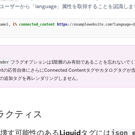
ユーザーから「language」属性を取得することを認識しま
ame}, 
{%
connected_content
https
:
//examplewebsite.com?language=$
フラグオプションは1階層のみ有効であることを忘れないでくださ
nder
entの応答自体にさらにConnected Contentタグやカタログタグ
の追加タグを再レンダリングしません。
ラクティス
を壊す可能性のあるLiquidタグには
json_