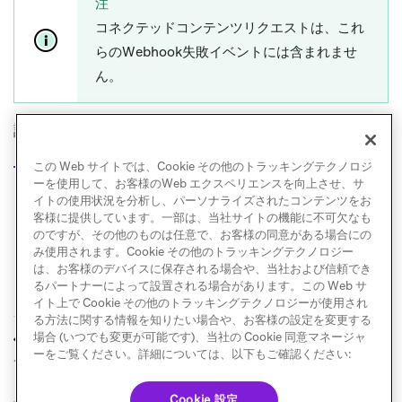
注
コネクテッドコンテンツリクエストは、これ
らのWebhook失敗イベントには含まれませ
ん。
詳細については、
メッセージエンゲージメントイベン
ト用語集
を参照してください。
この Web サイトでは、Cookie その他のトラッキングテクノロジ
ーを使用して、お客様のWeb エクスペリエンスを向上させ、サ
イトの使用状況を分析し、パーソナライズされたコンテンツをお
客様に提供しています。一部は、当社サイトの機能に不可欠なも
のですが、その他のものは任意で、お客様の同意がある場合にの
み使用されます。Cookie その他のトラッキングテクノロジー
は、お客様のデバイスに保存される場合や、当社および信頼でき
るパートナーによって設置される場合があります。この Web サ
イト上で Cookie その他のトラッキングテクノロジーが使用され
る方法に関する情報を知りたい場合や、お客様の設定を変更する
ユーザープロファイ
コネクテッドコンテ
場合 (いつでも変更が可能です)、当社の Cookie 同意マネージャ
前へ
次へ
ルデータの取得
ンツのリトライ
ーをご覧ください。詳細については、以下もご確認ください:
Cookie 設定