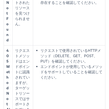
N
トされた
存在することを確認してください。
o
リソース
t
を見つけ
F
られませ
o
ん。
u
n
d
4
リクエス
リクエストで使用されているHTTPメ
0
トメソッ
ソッド（DELETE、GET、POST、
5
ドはエン
PUT）を確認してください。
M
ドポイン
エンドポイントが使用しているメソッ
et
トに認識
ドをサポートしていることを確認して
h
されてい
ください。
o
ますが、
d
ターゲッ
N
トリソー
o
スではサ
t
ポートさ