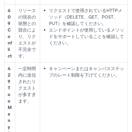
4
リソース
リクエストで使用されているHTTPメ
0
の現在の
ソッド（DELETE、GET、POST、
9
状態との
PUT）を確認してください。
C
競合によ
エンドポイントが使用しているメソッ
o
り、リク
ドをサポートしていることを確認して
nf
エストが
ください。
li
不完全で
ct
す。
4
一定時間
キャンペーンまたはキャンバスステッ
2
内に送信
プのレート制限を下げてください。
9
されたリ
T
クエスト
o
が多すぎ
o
ます。
M
a
n
y