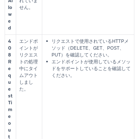
Al
れていま
lo
せん。
w
e
d
4
エンドポ
リクエストで使用されているHTTPメ
0
イントが
ソッド（DELETE、GET、POST、
8
リクエス
PUT）を確認してください。
R
トの処理
エンドポイントが使用しているメソッ
e
中にタイ
ドをサポートしていることを確認して
q
ムアウト
ください。
u
しまし
e
た。
st
Ti
m
e
o
u
t