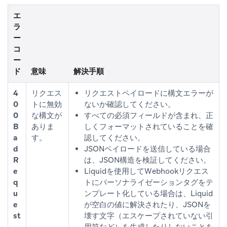
エ
ラ
ー
コ
ー
ド
意味
解決手順
4
リクエス
リクエストペイロードに構文エラーが
0
トに無効
ないか確認してください。
0
な構文が
すべての必須フィールドが含まれ、正
B
ありま
しくフォーマットされていることを確
a
す。
認してください。
d
JSONペイロードを送信している場合
R
は、JSON構造を検証してください。
e
Liquidを使用してWebhookリクエス
q
トにパーソナライゼーションタグをテ
u
ンプレート化している場合は、Liquid
e
が空白の値に解決されたり、JSONを
st
壊す文字（エスケープされていない引
用符など）を生成したりしないことを