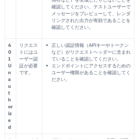
確認してください。テストユーザーで
メッセージをプレビューして、レンダ
リングされた出力が有効であることを
確認してください。
4
リクエス
正しい認証情報（APIキーやトークン
0
トにはユ
など）がリクエストヘッダーに含まれ
1
ーザー認
ていることを確認してください。
U
証が必要
エンドポイントにアクセスするための
n
です。
ユーザー権限があることを確認してく
a
ださい。
u
t
h
or
iz
e
d