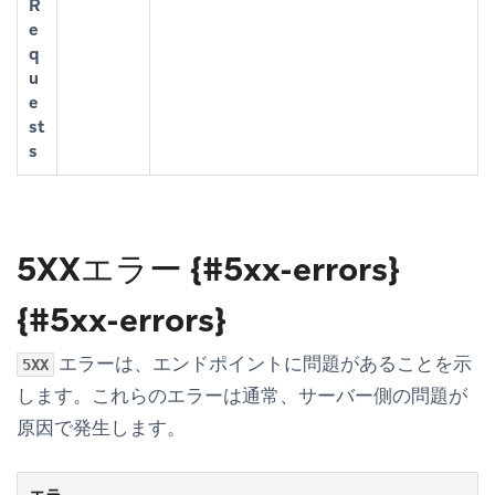
R
e
q
u
e
st
s
5XXエラー {#5xx-errors}
{#5xx-errors}
エラーは、エンドポイントに問題があることを示
5XX
します。これらのエラーは通常、サーバー側の問題が
原因で発生します。