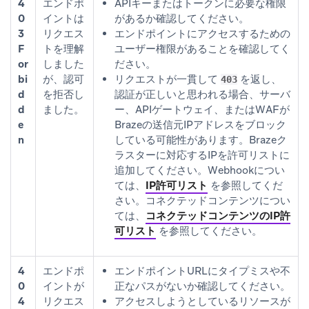
4
エンドポ
APIキーまたはトークンに必要な権限
0
イントは
があるか確認してください。
3
リクエス
エンドポイントにアクセスするための
F
トを理解
ユーザー権限があることを確認してく
or
しました
ださい。
bi
が、認可
リクエストが一貫して
を返し、
403
d
を拒否し
認証が正しいと思われる場合、サーバ
d
ました。
ー、APIゲートウェイ、またはWAFが
e
Brazeの送信元IPアドレスをブロック
n
している可能性があります。Brazeク
ラスターに対応するIPを許可リストに
追加してください。Webhookについ
ては、
IP許可リスト
を参照してくだ
さい。コネクテッドコンテンツについ
ては、
コネクテッドコンテンツのIP許
可リスト
を参照してください。
4
エンドポ
エンドポイントURLにタイプミスや不
0
イントが
正なパスがないか確認してください。
4
リクエス
アクセスしようとしているリソースが