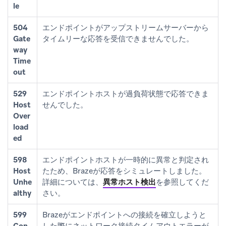
le
504
エンドポイントがアップストリームサーバーから
Gate
タイムリーな応答を受信できませんでした。
way
Time
out
529
エンドポイントホストが過負荷状態で応答できま
Host
せんでした。
Over
load
ed
598
エンドポイントホストが一時的に異常と判定され
Host
たため、Brazeが応答をシミュレートしました。
Unhe
詳細については、
異常ホスト検出
を参照してくだ
althy
さい。
599
Brazeがエンドポイントへの接続を確立しようと
Con
した際にネットワーク接続タイムアウトエラーが