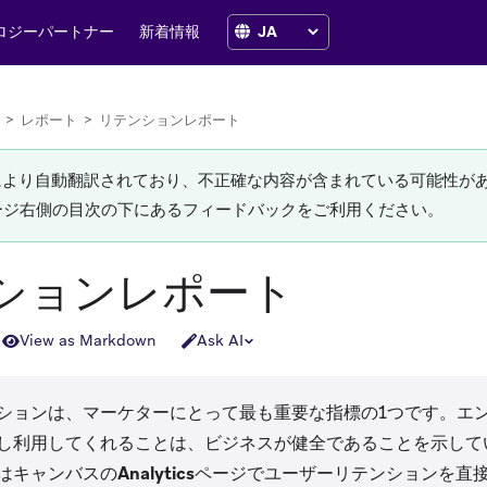
ロジーパートナー
新着情報
>
レポート
>
リテンションレポート
Iにより自動翻訳されており、不正確な内容が含まれている可能性が
ージ右側の目次の下にあるフィードバックをご利用ください。
ションレポート
View as Markdown
Ask AI
ションは、マーケターにとって最も重要な指標の1つです。エ
し利用してくれることは、ビジネスが健全であることを示していま
はキャンバスの
Analytics
ページでユーザーリテンションを直