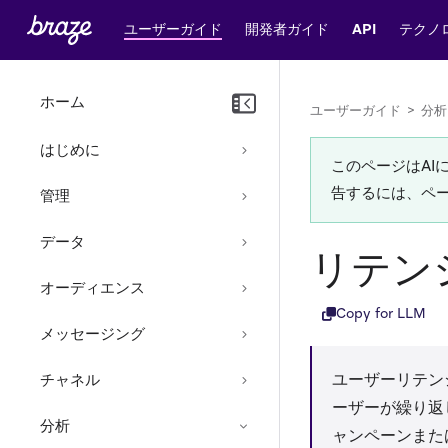
ユーザーガイド
開発者ガイド
API
テクノ
ホーム
ユーザーガイド
>
分析
はじめに
このページはA
告するには、ペ
管理
データ
リテン
オーディエンス
Copy for LLM
メッセージング
ユーザーリテン
チャネル
ーザーが繰り返
分析
ャンペーンまた