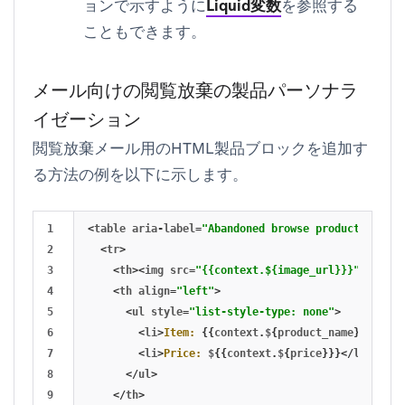
ョンで示すように
Liquid変数
を参照する
こともできます。
メール向けの閲覧放棄の製品パーソナラ
イゼーション
閲覧放棄メール用のHTML製品ブロックを追加す
る方法の例を以下に示します。
1

<
table
aria
-
label
=
"Abandoned browse product person
2

<
tr
>
3

<
th
><
img
src
=
"{{context.${image_url}}}"
width
=
4

<
th
align
=
"left"
>
5

<
ul
style
=
"list-style-type: none"
>
6

<
li
>
Item:
{{
context
.
$
{
product_name
}}}</
li
>
7

<
li
>
Price:
$
{{
context
.
$
{
price
}}}</
li
>
8

</
ul
>
9

</
th
>