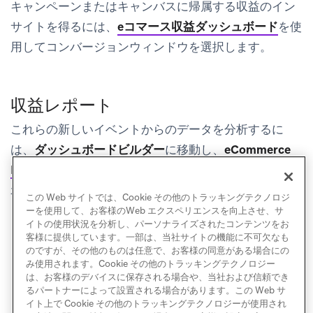
キャンペーンまたはキャンバスに帰属する収益のイン
サイトを得るには、
eコマース収益ダッシュボード
を使
用してコンバージョンウィンドウを選択します。
収益レポート
これらの新しいイベントからのデータを分析するに
は、
ダッシュボードビルダー
に移動し、
eCommerce
Revenue - Last Touch Attribution
ダッシュボード
を表
示します。
この Web サイトでは、Cookie その他のトラッキングテクノロジ
ーを使用して、お客様のWeb エクスペリエンスを向上させ、サ
イトの使用状況を分析し、パーソナライズされたコンテンツをお
客様に提供しています。一部は、当社サイトの機能に不可欠なも
のですが、その他のものは任意で、お客様の同意がある場合にの
み使用されます。Cookie その他のトラッキングテクノロジー
は、お客様のデバイスに保存される場合や、当社および信頼でき
るパートナーによって設置される場合があります。この Web サ
イト上で Cookie その他のトラッキングテクノロジーが使用され