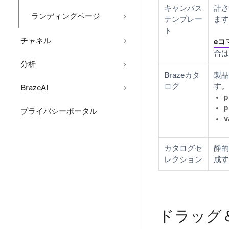
キャンバス
計さ
ランディングページ
テンプレー
ます
ト
チャネル
eコ
合は
分析
Brazeカタ
製品
ログ
す。
BrazeAI
p
p
プライバシーポータル
v
カタログセ
静的
レクション
成す
ドラッグ