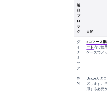
製
品
ブ
ロ
ッ
ク
目的
ダ
eコマース
イ
ート
内で使
ナ
ケースでメ
ミ
ッ
ク
静
Brazeカ
的
ズします。
用する必要