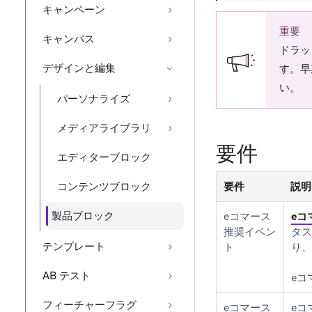
キャンペーン
重要
キャンバス
ドラッ
デザインと編集
す。早
い。
パーソナライズ
メディアライブラリ
要件
エディターブロック
コンテンツブロック
要件
説明
製品ブロック
eコマース
eコ
推奨イベン
タス
テンプレート
ト
り、
AB テスト
eコ
フィーチャーフラグ
eコマース
eコ