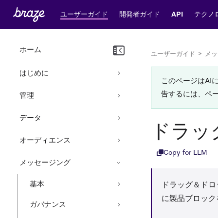
ユーザーガイド
開発者ガイド
API
テクノ
ホーム
ユーザーガイド
>
メッ
はじめに
このページはA
告するには、ペ
管理
データ
ドラッ
オーディエンス
Copy for LLM
メッセージング
基本
ドラッグ＆ドロ
に製品ブロック
ガバナンス