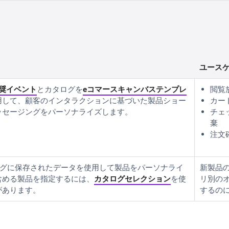
ユース
推奨イベント
とカタログを
eコマースキャンバステンプレ
閲覧
用して、顧客のインタラクションに基づいた製品ショー
カー
ッセージングをパーソナライズします。
チェ
棄
注文
タログに保存されたデータを使用して製品をパーソナライ
新製品
含める製品を指定するには、
カタログセレクション
を使
リ別の
があります。
するの