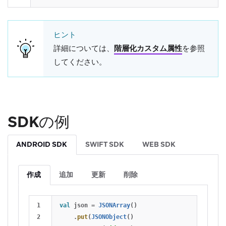
ヒント
詳細については、
階層化カスタム属性
を参照
してください。
SDKの例
ANDROID SDK
SWIFT SDK
WEB SDK
作成
追加
更新
削除
1

val
json
=
JSONArray
()
2

.
put
(
JSONObject
()