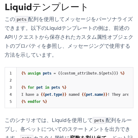
Liquidテンプレート
この
配列を使用してメッセージをパーソナライズ
pets
できます。以下のLiquidテンプレートの例は、前述の
APIリクエストから保存されたカスタム属性オブジェク
トのプロパティを参照し、メッセージングで使用する
方法を示しています。
1

{%
assign
pets
=
{{custom_attribute.${pets}}}
%}
2

3

{%
for
pet
in
pets
%}
4

I have a 
{{
pet
.
type
}}
 named 
{{
pet
.
name
}}
! They are a 
{
{%
endfor
%}
このシナリオでは、Liquidを使用して
配列をルー
pets
プし、各ペットについてのステートメントを出力でき
ます。
カスタム属性に
変数を割り当て
、ドット記