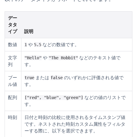
デー
タタ
イプ
説明
数値
や
などの数値です。
1
5.5
文字
や
などのテキスト値で
"Hello"
"The Hobbit"
列
す。
ブー
または
のいずれかに評価される値で
true
false
ル値
す。
配列
などの値のリストで
["red", "blue", "green"]
す。
時刻
日付と時刻の比較に使用されるタイムスタンプ値
です。ネストされた時刻カスタム属性をフィルタ
ーする際に、以下を選択できます。