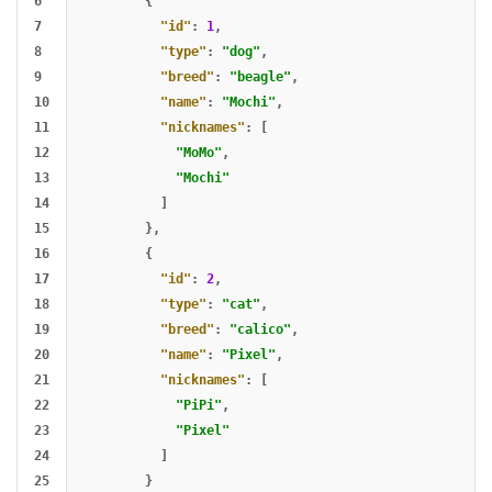
6

{
7

"id"
:
1
,
8

"type"
:
"dog"
,
9

"breed"
:
"beagle"
,
10

"name"
:
"Mochi"
,
11

"nicknames"
:
[
12

"MoMo"
,
13

"Mochi"
14

]
15

},
16

{
17

"id"
:
2
,
18

"type"
:
"cat"
,
19

"breed"
:
"calico"
,
20

"name"
:
"Pixel"
,
21

"nicknames"
:
[
22

"PiPi"
,
23

"Pixel"
24

]
25

}