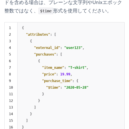
ドを含める場合は、プレーンな文字列やUnixエポック
整数ではなく、
形式を使用してください。
$time
1

{
2

"attributes"
:
[
3

{
4

"external_id"
:
"user123"
,
5

"purchases"
:
[
6

{
7

"item_name"
:
"T-shirt"
,
8

"price"
:
19.99
,
9

"purchase_time"
:
{
10

"$time"
:
"2020-05-28"
11

}
12

}
13

]
14

}
15

]
}