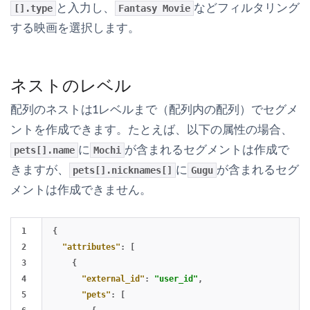
と入力し、
などフィルタリング
[].type
Fantasy Movie
する映画を選択します。
ネストのレベル
配列のネストは1レベルまで（配列内の配列）でセグメ
ントを作成できます。たとえば、以下の属性の場合、
に
が含まれるセグメントは作成で
pets[].name
Mochi
きますが、
に
が含まれるセグ
pets[].nicknames[]
Gugu
メントは作成できません。
1

{
2

"attributes"
:
[
3

{
4

"external_id"
:
"user_id"
,
5

"pets"
:
[