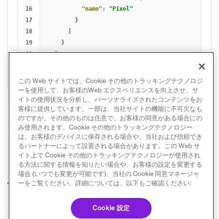
16

"name"
:
"Pixel"
17

}
18

]
19

}
20

]
}
この Web サイトでは、Cookie その他のトラッキングテクノロジ
ーを使用して、お客様のWeb エクスペリエンスを向上させ、サ
イトの使用状況を分析し、パーソナライズされたコンテンツをお
客様に提供しています。一部は、当社サイトの機能に不可欠なも
のですが、その他のものは任意で、お客様の同意がある場合にの
み使用されます。Cookie その他のトラッキングテクノロジー
は、お客様のデバイスに保存される場合や、当社および信頼でき
るパートナーによって設置される場合があります。この Web サ
イト上で Cookie その他のトラッキングテクノロジーが使用され
る方法に関する情報を知りたい場合や、お客様の設定を変更する
場合 (いつでも変更が可能です)、当社の Cookie 同意マネージャ
カスタム属性
階層化カスタム属性
ーをご覧ください。詳細については、以下もご確認ください:
前へ
次へ
Cookie 設定
© Braze. All Rights Reserved
Privacy Policy
Cookie 優先設定