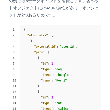
の例では8データポイントを消費します。各ペッ
トオブジェクトには4つの属性があり、オブジェ
クトが2つあるためです。
1

{
2

"attributes"
:
[
3

{
4

"external_id"
:
"user_id"
,
5

"pets"
:
[
6

{
7

"id"
:
1
,
8

"type"
:
"dog"
,
9

"breed"
:
"beagle"
,
10

"name"
:
"Mochi"
11

},
12

{
13

"id"
:
2
,
14

"type"
:
"cat"
,
15

"breed"
:
"calico"
,