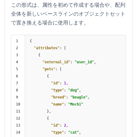
この形式は、属性を初めて作成する場合や、配列
全体を新しいベースラインのオブジェクトセット
で置き換える場合に使用します。
1

{
2

"attributes"
:
[
3

{
4

"external_id"
:
"user_id"
,
5

"pets"
:
[
6

{
7

"id"
:
1
,
8

"type"
:
"dog"
,
9

"breed"
:
"beagle"
,
10

"name"
:
"Mochi"
11

},
12

{
13

"id"
:
2
,
14

"type"
:
"cat"
,