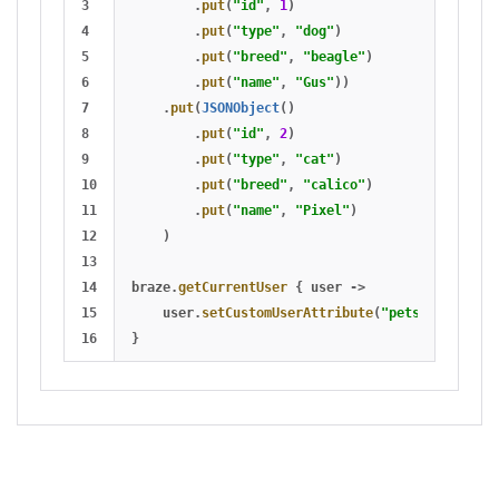
3

.
put
(
"id"
,
1
)
4

.
put
(
"type"
,
"dog"
)
5

.
put
(
"breed"
,
"beagle"
)
6

.
put
(
"name"
,
"Gus"
))
7

.
put
(
JSONObject
()
8

.
put
(
"id"
,
2
)
9

.
put
(
"type"
,
"cat"
)
10

.
put
(
"breed"
,
"calico"
)
11

.
put
(
"name"
,
"Pixel"
)
12

)
13

14

braze
.
getCurrentUser
{
user
->
15

user
.
setCustomUserAttribute
(
"pets"
,
json
)
}