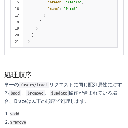
15

"breed"
:
"calico"
,
16

"name"
:
"Pixel"
17

}
18

]
19

}
20

]
}
処理順序
単一の
リクエストに同じ配列属性に対す
/users/track
る
、
、
操作が含まれている場
$add
$remove
$update
合、Brazeは以下の順序で処理します。
$add
$remove