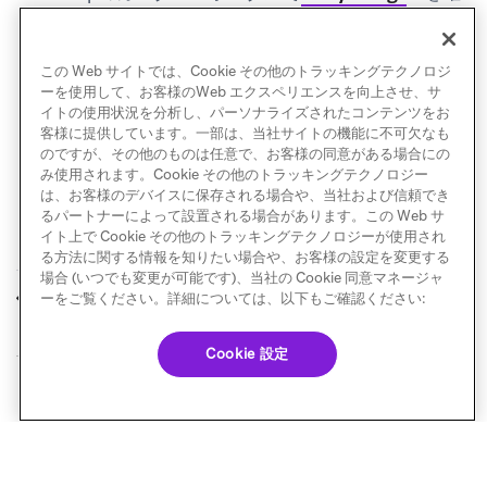
認して認証コードを取得します。表示されるまで数
分かかる場合があります。認証コードを入力して設
この Web サイトでは、Cookie その他のトラッキングテクノロジ
定を完了します。
ーを使用して、お客様のWeb エクスペリエンスを向上させ、サ
イトの使用状況を分析し、パーソナライズされたコンテンツをお
客様に提供しています。一部は、当社サイトの機能に不可欠なも
のですが、その他のものは任意で、お客様の同意がある場合にの
み使用されます。Cookie その他のトラッキングテクノロジー
は、お客様のデバイスに保存される場合や、当社および信頼でき
るパートナーによって設置される場合があります。この Web サ
イト上で Cookie その他のトラッキングテクノロジーが使用され
る方法に関する情報を知りたい場合や、お客様の設定を変更する
場合 (いつでも変更が可能です)、当社の Cookie 同意マネージャ
WhatsApp電話番号
電話番号の移行
ーをご覧ください。詳細については、以下もご確認ください:
前へ
次へ
Cookie 設定
© Braze. All Rights Reserved
Privacy Policy
Cookie 優先設定