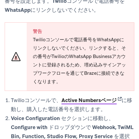
番号を設定します。
Twilioコンソールで電話番号を
WhatsAppにリンクしないでください。
警告
Twilioコンソールで電話番号をWhatsAppに
リンクしないでください。リンクすると、そ
の番号がTwilioのWhatsApp Businessアカウ
ントに登録されるため、埋め込みサインアッ
プワークフローを通じてBrazeに接続できな
くなります。
(opens in
Twilioコンソールで、
Active Numbersページ
に移
動し、購入した電話番号を選択します。
Voice Configuration
セクションに移動し、
Configure with
ドロップダウンで
Webhook, TwiML
Bin, Function, Studio Flow, Proxy Service
を選択