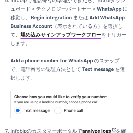
Infobipで電話番号の準備ができたら、Brazeダッシ
ュボード >
テクノロジーパートナー
>
WhatsApp
に
移動し、
Begin integration
または
Add WhatsApp
Business Account
（表示されている方）を選択し
て、
埋め込みサインアップワークフロー
をトリガー
します。
Add a phone number for WhatsApp
のステップ
で、電話番号の認証方法として
Text message
を選
択します。
(opens in
Infobipのカスタマーポータルで
analyze logs
を確