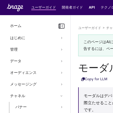
ユーザーガイド
開発者ガイド
API
テクノ
ホーム
ユーザーガイド
>
チャ
はじめに
このページはA
告するには、ペ
管理
データ
モーダ
オーディエンス
Copy for LLM
メッセージング
モーダルはデバ
チャネル
際立たせること
バナー
です。