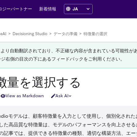
ロジーパートナー
新着情報
zeAI
>
Decisioning Studio
>
データの準備
>
特徴量の選択
Iにより自動翻訳されており、不正確な内容が含まれている可能性が
ージ右側の目次の下にあるフィードバックをご利用ください。
徴量を選択する
View as Markdown
Ask AI
ing Studioモデルは、顧客特徴量を入力として使用し、個別化さ
した高品質な特徴量は、モデルのパフォーマンスを向上させる
の記事では、提供できる特徴量の種類、適切な構築方法、エー