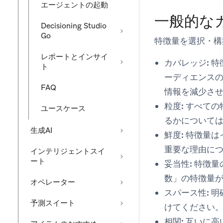
エージェントの起動
一般的な
Decisioning Studio
Go
特徴量を選択・構
レポートとインサイ
カバレッジ:
特
ト
ーディエンスの
FAQ
情報を減少さ
粒度:
すべての
ユースケース
るかについて
生成AI
鮮度:
特徴量は
重要な理由に
インテリジェントスイ
ート
妥当性:
特徴量
数」の特徴量
オペレーター
スパース性:
明
予測スイート
けてください
相関:
互いに高