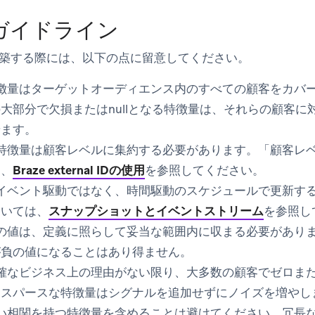
ガイドライン
築する際には、以下の点に留意してください。
徴量はターゲットオーディエンス内のすべての顧客をカバ
大部分で欠損またはnullとなる特徴量は、それらの顧客に
せます。
特徴量は顧客レベルに集約する必要があります。「顧客レ
は、
Braze external IDの使用
を参照してください。
イベント駆動ではなく、時間駆動のスケジュールで更新す
ついては、
スナップショットとイベントストリーム
を参照し
の値は、定義に照らして妥当な範囲内に収まる必要がありま
が負の値になることはあり得ません。
確なビジネス上の理由がない限り、大多数の顧客でゼロまたは
。スパースな特徴量はシグナルを追加せずにノイズを増やし
い相関を持つ特徴量を含めることは避けてください。冗長