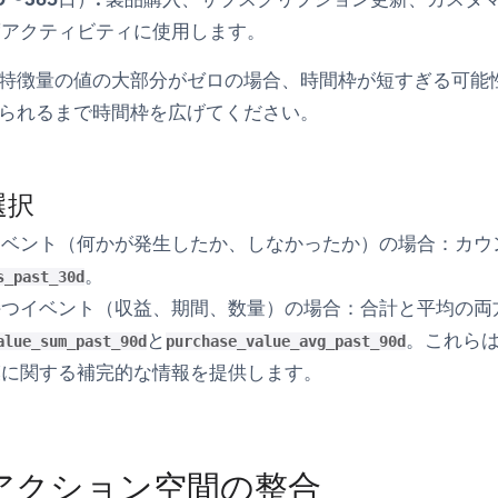
度アクティビティに使用します。
特徴量の値の大部分がゼロの場合、時間枠が短すぎる可能
られるまで時間枠を広げてください。
選択
イベント
（何かが発生したか、しなかったか）の場合：
カウ
。
s_past_30d
持つイベント
（収益、期間、数量）の場合：
合計
と
平均
の両
と
。これら
alue_sum_past_90d
purchase_value_avg_past_90d
模に関する補完的な情報を提供します。
アクション空間の整合