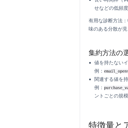
せなどの低頻
有用な診断方法：
味のある分散が見
集約方法の
値を持たない
例：
email_open
関連する値を
例：
purchase_v
ントごとの規
特徴量と