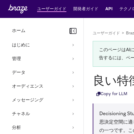
ユーザーガイド
開発者ガイド
API
テクノ
ホーム
ユーザーガイド
>
Bra
はじめに
このページはA
告するには、ペ
管理
データ
良い特
オーディエンス
Copy for LLM
メッセージング
Decision
チャネル
思決定空間に適
分析
の一つです。こ