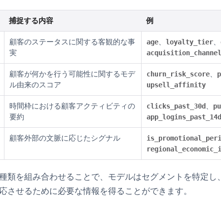
捕捉する内容
例
顧客のステータスに関する客観的な事
、
、
age
loyalty_tier
実
acquisition_channe
顧客が何かを行う可能性に関するモデ
、
churn_risk_score
p
ル由来のスコア
upsell_affinity
時間枠における顧客アクティビティの
、
clicks_past_30d
pu
要約
app_logins_past_14
顧客外部の文脈に応じたシグナル
is_promotional_per
regional_economic_
種類を組み合わせることで、モデルはセグメントを特定し
応させるために必要な情報を得ることができます。