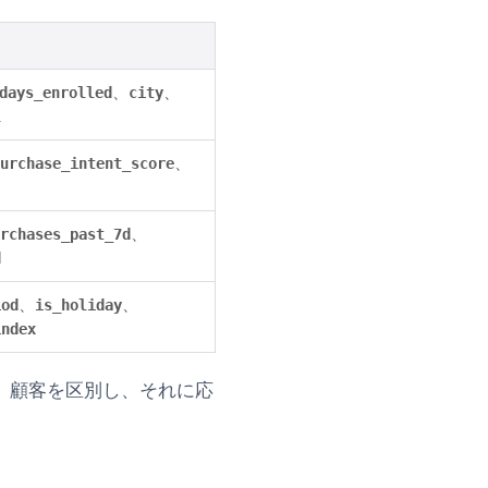
、
、
days_enrolled
city
l
、
urchase_intent_score
、
rchases_past_7d
d
、
、
iod
is_holiday
index
、顧客を区別し、それに応