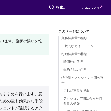
すべて検索
braze.com
このページについて
顧客特徴量の種類
あります。翻訳の誤りを報
一般的なガイドライン
行動特徴量の構築
時間枠の選択
集約方法の選択
特徴量とアクション空間の整
合
これが重要な理由
れたおすすめを行います。意
アクション空間に合った特
ための最も効果的な手段
徴量の構築
ジェントが選択するアク