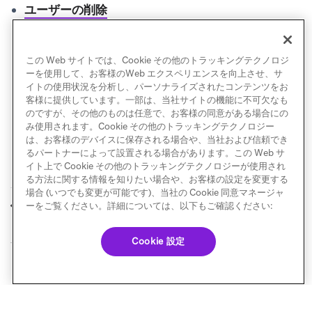
ユーザーの削除
グローバルコントロールグループ
ランダムバケット番号
この Web サイトでは、Cookie その他のトラッキングテクノロジ
内部グループ
ーを使用して、お客様のWeb エクスペリエンスを向上させ、サ
イトの使用状況を分析し、パーソナライズされたコンテンツをお
客様に提供しています。一部は、当社サイトの機能に不可欠なも
のですが、その他のものは任意で、お客様の同意がある場合にの
み使用されます。Cookie その他のトラッキングテクノロジー
は、お客様のデバイスに保存される場合や、当社および信頼でき
るパートナーによって設置される場合があります。この Web サ
イト上で Cookie その他のトラッキングテクノロジーが使用され
る方法に関する情報を知りたい場合や、お客様の設定を変更する
場合 (いつでも変更が可能です)、当社の Cookie 同意マネージャ
重複ユーザーの統合
セグメント
ーをご覧ください。詳細については、以下もご確認ください:
前へ
次へ
Cookie 設定
© Braze. All Rights Reserved
Privacy Policy
Cookie 優先設定