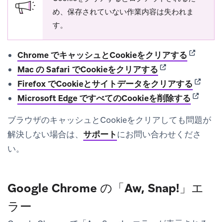
め、保存されていない作業内容は失われま
す。
(opens in
Chrome でキャッシュとCookieをクリアする
(opens in new ta
Mac の Safari でCookieをクリアする
(opens 
Firefox でCookieとサイトデータをクリアする
(opens i
Microsoft Edge ですべてのCookieを削除する
ブラウザのキャッシュとCookieをクリアしても問題が
解決しない場合は、
サポート
にお問い合わせくださ
い。
Google Chrome の「Aw, Snap!」エ
ラー