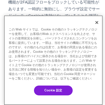
機能が2FA認証フローをブロックしている可能性が
あります。一時的に無効にし、ブラウザ設定でサー
ドパーティCookieが有効になっていることを確認し
てください。
別のブラウザを試す：ブラウザ固有の問題を除外す
この Web サイトでは、Cookie その他のトラッキングテクノロジ
ーを使用して、お客様のWeb エクスペリエンスを向上させ、サ
るために、別のブラウザに切り替えてください。
イトの使用状況を分析し、パーソナライズされたコンテンツをお
ネットワークを切り替える：企業ネットワークを使
客様に提供しています。一部は、当社サイトの機能に不可欠なも
のですが、その他のものは任意で、お客様の同意がある場合にの
用している場合、ファイアウォールポリシーが2FA
み使用されます。Cookie その他のトラッキングテクノロジー
の設定を妨げている可能性があります。個人の接続
は、お客様のデバイスに保存される場合や、当社および信頼でき
るパートナーによって設置される場合があります。この Web サ
またはモバイルホットスポットに切り替えてみてく
イト上で Cookie その他のトラッキングテクノロジーが使用され
ださい。
る方法に関する情報を知りたい場合や、お客様の設定を変更する
場合 (いつでも変更が可能です)、当社の Cookie 同意マネージャ
ブラウザ設定の前に認証アプリをインストールす
ーをご覧ください。詳細については、以下もご確認ください:
る：設定中に
Authenticator app
を選択する前に、
モバイルデバイスに認証アプリ（Authy、Google
Cookie 設定
Authenticator、LastPass Authenticatorなど）をダ
ウンロードしてインストールしてください。