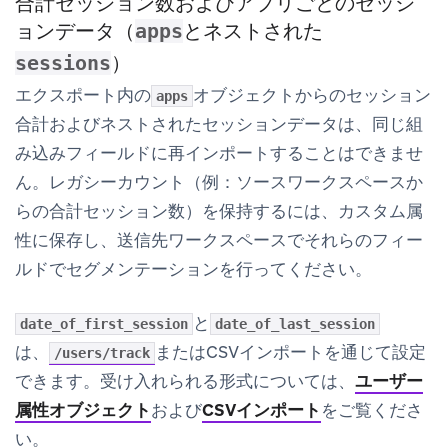
合計セッション数およびアプリごとのセッシ
ョンデータ（
とネストされた
apps
）
sessions
エクスポート内の
オブジェクトからのセッション
apps
合計およびネストされたセッションデータは、同じ組
み込みフィールドに再インポートすることはできませ
ん。レガシーカウント（例：ソースワークスペースか
らの合計セッション数）を保持するには、カスタム属
性に保存し、送信先ワークスペースでそれらのフィー
ルドでセグメンテーションを行ってください。
と
date_of_first_session
date_of_last_session
は、
またはCSVインポートを通じて設定
/users/track
できます。受け入れられる形式については、
ユーザー
属性オブジェクト
および
CSVインポート
をご覧くださ
い。