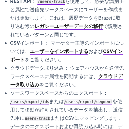
REST API：
を使用して、必要な識別子
/users/track
と属性で送信先ワークスペースにユーザーを作成ま
たは更新します。これは、履歴データをBrazeに取
り込む際の
レガシーユーザーデータの移行
で説明さ
れているパターンと同じです。
CSVインポート：
マーケター主導のインポートにつ
いては、
ユーザーをインポートする
および
CSVイン
ポート
をご覧ください。
クラウドデータ取り込み：
ウェアハウスから送信先
ワークスペースに属性を同期するには、
クラウドデ
ータ取り込み
をご覧ください。
ソースワークスペースからのエクスポート：
または
を使
/users/export/ids
/users/export/segment
用して移動が許可されているデータを抽出し、送信
先用に
またはCSVにマッピングします。
users/track
データのエクスポートおよび再読み込み時には、デ