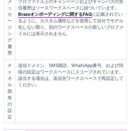
メ
プロファイル上のキャンペーンおよびキャンバスの受
ッ
信履歴はソースワークスペースに紐づいています。
セ
Brazeオンボーディングに関するFAQ
に記載されてい
ー
るように、カスタム属性などを使用して自分でモデル
ジ
化しない限り、別のワークスペースの新しいプロファ
ン
イルには表示されません。
グ
履
歴
チ
送信ドメイン、SMS購読、WhatsApp番号、および同
ャ
様の設定はワークスペースにスコープされています。
ネ
該当する場合は、送信先ワークスペースで再設定して
ル
ください。
固
有
の
設
定