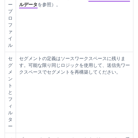
ー
ルデータ
を参照）。
プ
ロ
フ
ァ
イ
ル
セ
セグメントの定義はソースワークスペースに残りま
グ
す。可能な限り同じロジックを使用して、送信先ワー
メ
クスペースでセグメントを再構築してください。
ン
ト
と
フ
ィ
ル
タ
ー