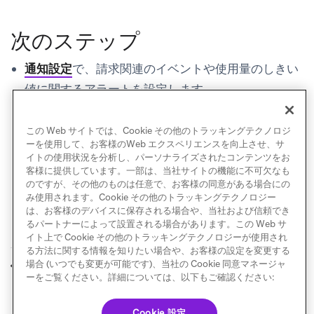
次のステップ
通知設定
で、請求関連のイベントや使用量のしきい
値に関するアラートを設定します。
クレジット使用量ダッシュボード
で、メッセージク
レジットの消費量を監視します。
この Web サイトでは、Cookie その他のトラッキングテクノロジ
ーを使用して、お客様のWeb エクスペリエンスを向上させ、サ
イトの使用状況を分析し、パーソナライズされたコンテンツをお
客様に提供しています。一部は、当社サイトの機能に不可欠なも
のですが、その他のものは任意で、お客様の同意がある場合にの
み使用されます。Cookie その他のトラッキングテクノロジー
は、お客様のデバイスに保存される場合や、当社および信頼でき
るパートナーによって設置される場合があります。この Web サ
イト上で Cookie その他のトラッキングテクノロジーが使用され
る方法に関する情報を知りたい場合や、お客様の設定を変更する
メッセージングレー
クレジット使用量ダ
場合 (いつでも変更が可能です)、当社の Cookie 同意マネージャ
前へ
次へ
ト制限
ッシュボード
ーをご覧ください。詳細については、以下もご確認ください:
Cookie 設定