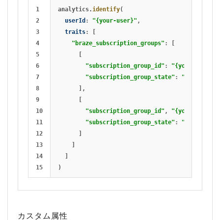
1

analytics
.
identify
(
2

userId
:
"{your-user}"
,
3

traits
:
[
4

"braze_subscription_groups"
:
[
5

[
6

"subscription_group_id"
:
"{your-group-i
7

"subscription_group_state"
:
"subscribed
8

],
9

[
10

"subscription_group_id"
,
"{your-group-i
11

"subscription_group_state"
:
"unsubscrib
12

]
13

]
14

]
)
カスタム属性