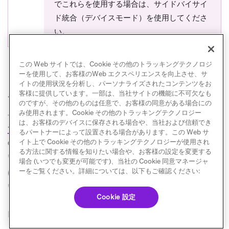
でこれらを使用する場合は、サイドバイサイ
ド統合（デバイスモード）を使用してくださ
い。
この Web サイトでは、Cookie その他のトラッキングテクノロジ
ーを使用して、お客様のWeb エクスペリエンスを向上させ、サ
イトの使用状況を分析し、パーソナライズされたコンテンツをお
ユーザーの削除と抑制
客様に提供しています。一部は、当社サイトの機能に不可欠なも
のですが、その他のものは任意で、お客様の同意がある場合にの
ユーザーを削除または抑制する必要がある場合は、
み使用されます。Cookie その他のトラッキングテクノロジー
は、お客様のデバイスに保存される場合や、当社および信頼でき
(opens in new tab)
セグメントのユーザー削除機能
が
Braze
るパートナーによって設置される場合があります。この Web サ
の
エンドポイント
にマッピングされて
イト上で Cookie その他のトラッキングテクノロジーが使用され
/users/delete
る方法に関する情報を知りたい場合や、お客様の設定を変更する
いることに注意してください。これらの削除の検証に
場合 (いつでも変更が可能です)、当社の Cookie 同意マネージャ
は最大30日かかる可能性があることに注意してくださ
ーをご覧ください。詳細については、以下もご確認ください:
い。
Cookie 設定
Brazeとセグメントの間で共通のユーザー識別子