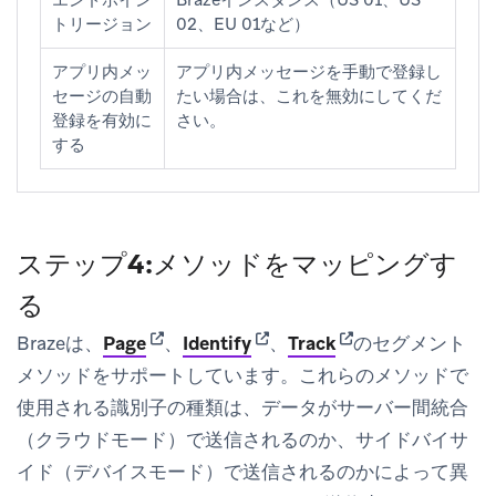
エンドポイン
Brazeインスタンス（US 01、US
トリージョン
02、EU 01など）
アプリ内メッ
アプリ内メッセージを手動で登録し
セージの自動
たい場合は、これを無効にしてくだ
登録を有効に
さい。
する
ステップ4:メソッドをマッピングす
る
(opens in new tab)
(opens in new tab)
(opens in new tab)
Brazeは、
Page
、
Identify
、
Track
のセグメント
メソッドをサポートしています。これらのメソッドで
使用される識別子の種類は、データがサーバー間統合
（クラウドモード）で送信されるのか、サイドバイサ
イド（デバイスモード）で送信されるのかによって異