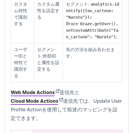
カスタ
カスタム属
セグメント:
analytics.id
ム特性
性を設定す
entify({fav_cartoon:
で識別
る
"Naruto"});
する
Braze:
Braze.getUser().
setCustomAttribute("fa
;
v_cartoon": "Naruto")
ユーザ
セグメン
先の方法を組み合わせま
ーIDと
ト:外部ID
す。
特性で
と属性を設
識別す
定する
る
(opens in new tab)
Web Mode Actions
送信先と
(opens in new tab)
Cloud Mode Actions
送信先では、Update User
Profile Actionを使用して前述のマッピングを設
定できます。