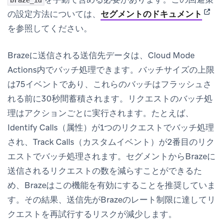
braze_id
(open
の設定方法については、
セグメントのドキュメント
を参照してください。
Brazeに送信される送信先データは、Cloud Mode
Actions内でバッチ処理できます。バッチサイズの上限
は75イベントであり、これらのバッチはフラッシュさ
れる前に30秒間蓄積されます。リクエストのバッチ処
理はアクションごとに実行されます。たとえば、
Identify Calls（属性）が1つのリクエストでバッチ処理
され、Track Calls（カスタムイベント）が2番目のリク
エストでバッチ処理されます。セグメントからBrazeに
送信されるリクエストの数を減らすことができるた
め、Brazeはこの機能を有効にすることを推奨していま
す。その結果、送信先がBrazeのレート制限に達してリ
クエストを再試行するリスクが減少します。