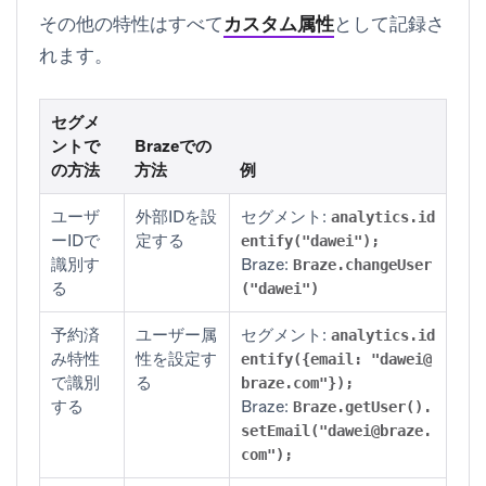
その他の特性はすべて
カスタム属性
として記録さ
れます。
セグメ
ントで
Brazeでの
の方法
方法
例
ユーザ
外部IDを設
セグメント:
analytics.id
ーIDで
定する
entify("dawei");
識別す
Braze:
Braze.changeUser
る
("dawei")
予約済
ユーザー属
セグメント:
analytics.id
み特性
性を設定す
entify({email: "
dawei@
で識別
る
braze.com
"});
する
Braze:
Braze.getUser().
setEmail("
dawei@braze.
com
");