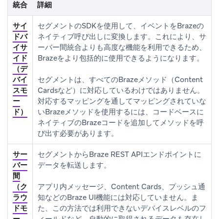
統合
詳細
サイ
セグメントのSDKを使用して、イベントをBrazeの
ドバ
ネイティブ呼び出しに変換します。これにより、サ
イサ
ーバー間統合よりも高度な機能を利用できるため、
イド
Brazeをより包括的に使用できるようになります。
（デ
バイ
セグメントは、すべてのBrazeメソッド（Content
スモ
Cardsなど）に対応しているわけではありません。
ー
対応するマッピングを通してマッピングされていな
ド）
いBrazeメソッドを使用するには、コードベースに
ネイティブのBrazeコードを追加してメソッドを呼
び出す必要があります。
サー
セグメントからBraze REST APIエンドポイントに
バー
データを転送します。
間
（ク
アプリ内メッセージ、Content Cards、プッシュ通
ラウ
知などのBraze UI機能には対応していません。ま
ドモ
た、この方法では利用できないデバイスレベルのフ