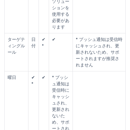
ソリュー
ションを
使用する
必要があ
ります
ターゲテ
日
✔
✔
* プッシュ通知は受信時
ィングル
付
*
にキャッシュされ、更
ール
新されないため、サポ
ートされますが推奨さ
れません
曜日
✔
✔
* プッシ
*
ュ通知は
受信時に
キャッシ
ュされ、
更新され
ないた
め、サポ
ートされ