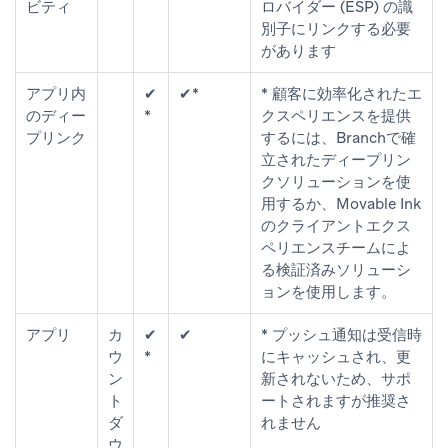
ビティ
ロバイダー (ESP) の識
別子にリンクする必要
があります
アプリ内
✔
✔*
* 顧客に効率化されたエ
のディー
*
クスペリエンスを提供
プリンク
するには、Branchで確
立されたディープリン
クソリューションを使
用するか、Movable Ink
のクライアントエクス
ペリエンスチームによ
る検証済みソリューシ
ョンを使用します。
アプリ
カ
✔
✔
* プッシュ通知は受信時
ウ
*
にキャッシュされ、更
ン
新されないため、サポ
ト
ートされますが推奨さ
ダ
れません
ウ