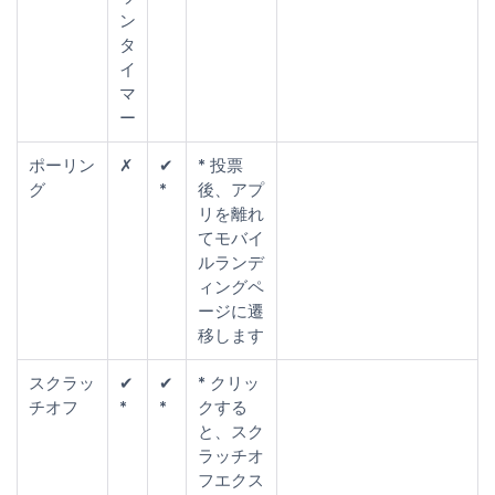
ン
タ
イ
マ
ー
ポーリン
✗
✔
* 投票
グ
*
後、アプ
リを離れ
てモバイ
ルランデ
ィングペ
ージに遷
移します
スクラッ
✔
✔
* クリッ
チオフ
*
*
クする
と、スク
ラッチオ
フエクス