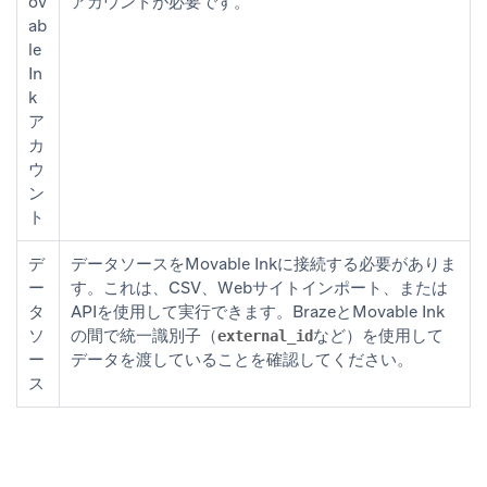
ov
アカウントが必要です。
ab
le
In
k
ア
カ
ウ
ン
ト
デ
データソースをMovable Inkに接続する必要がありま
ー
す。これは、CSV、Webサイトインポート、または
タ
APIを使用して実行できます。BrazeとMovable Ink
ソ
の間で統一識別子（
など）を使用して
external_id
ー
データを渡していることを確認してください。
ス