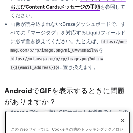
およびContent Cardsメッセージの手順
を参照して
ください。
画像が読み込まれない
:Brazeダッシュボードで、す
べての「マージタグ」を対応するLiquidフィールド
に必ず置き換えてください。たとえば、
https://mi-
を
msg.com/p/rp/image.png?mi_u=%%email%%
https://mi-msg.com/p/rp/image.png?mi_u=
に置き換えます。
{{${email_address}}}
AndroidでGIFを表示するときに問題
がありますか？
Androidでは、実装にGIFサポートが必要です。この
設定がない場合は、Androidの
アプリ内メッセージ
カスタマイズ
の記事に従ってください。
この Web サイトでは、Cookie その他のトラッキングテクノロジ