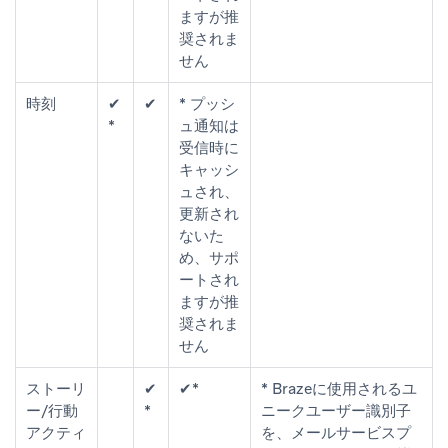
ますが推
奨されま
せん
時刻
✔
✔
* プッシ
*
ュ通知は
受信時に
キャッシ
ュされ、
更新され
ないた
め、サポ
ートされ
ますが推
奨されま
せん
ストーリ
✔
✔*
* Brazeに使用されるユ
ー/行動
*
ニークユーザー識別子
アクティ
を、メールサービスプ