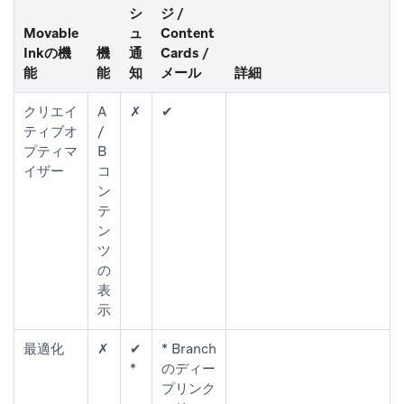
シ
ジ /
Movable
ュ
Content
Inkの機
機
通
Cards /
能
能
知
メール
詳細
クリエイ
A
✗
✔
ティブオ
/
プティマ
B
イザー
コ
ン
テ
ン
ツ
の
表
示
最適化
✗
✔
* Branch
*
のディー
プリンク