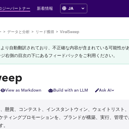
ロジーパートナー
新着情報
ー
>
データと分析
>
リード獲得
>
ViralSweep
Iにより自動翻訳されており、不正確な内容が含まれている可能性が
ージ右側の目次の下にあるフィードバックをご利用ください。
weep
View as Markdown
Build with an LLM
Ask AI
ns in new tab)
は、懸賞、コンテスト、インスタントウィン、ウェイトリスト
ケティングプロモーションを、ブランドが構築、実行、管理で
す。