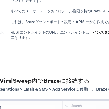
ウントが必要です。
キー
すべてのユーザーデータおよびメール権限を持つBraze REST
これは、Brazeダッシュボードの
設定
>
APIキー
から作成で
ドポ
RESTエンドポイントのURL。エンドポイントは、
インスタ
異なります。
iralSweep内でBrazeに接続する
tegrations > Email & SMS > Add Service
に移動し、
Braze