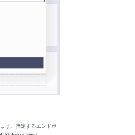
入力します。指定するエンドポ
）。
d-03.braze.com