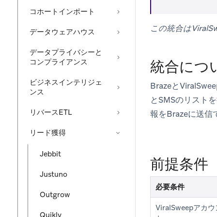
コホートインポート
この統合はVira
データウェアハウス
データプライバシーと
コンプライアンス
統合につ
ビジネスインテリジェ
BrazeとVira
ンス
とSMSのリスト
リバースETL
報をBrazeに送
リード獲得
Jebbit
前提条件
Justuno
必要条件
Outgrow
ViralSweepアカ
Quikly