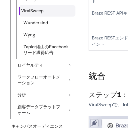
ト
ViralSweep
Braze REST API
Wunderkind
Wyng
Braze RESTエン
イント
Zapier経由のFacebook
リード獲得広告
ロイヤルティ
統合
ワークフローオートメ
ーション
ステップ1：V
分析
ViralSweepで、
In
顧客データプラットフ
ォーム
キャンバスオーディエンス