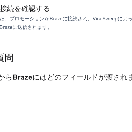
：接続を確認する
。プロモーションがBrazeに接続され、ViralSweepに
razeに送信されます。
質問
eepからBrazeにはどのフィールドが渡さ
ス