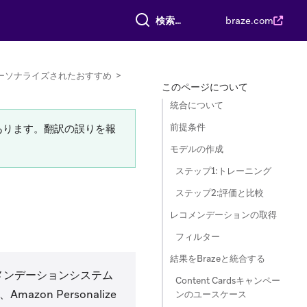
すべて検索
braze.com
ーソナライズされたおすすめ
>
このページについて
統合について
前提条件
あります。翻訳の誤りを報
モデルの作成
ステップ1:トレーニング
ステップ2:評価と比較
レコメンデーションの取得
フィルター
結果をBrazeと統合する
メンデーションシステム
Content Cardsキャンペー
n Personalize
ンのユースケース