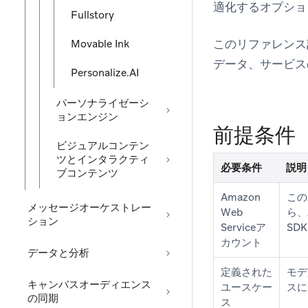
適化するオプショ
Fullstory
このリファレンス記事は
Movable Ink
データ、サービス
Personalize.AI
パーソナライゼーシ
ョンエンジン
前提条件
ビジュアルコンテン
ツとインタラクティ
必要条件
説明
ブコンテンツ
Amazon
この
メッセージオーケストレー
Web
ら、A
ション
Serviceア
SD
カウント
データと分析
定義された
モデ
キャンバスオーディエンス
ユースケー
スに
の同期
ス