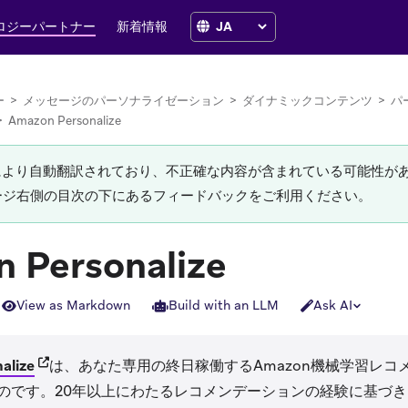
ロジーパートナー
新着情報
ー
>
メッセージのパーソナライゼーション
>
ダイナミックコンテンツ
>
パ
>
Amazon Personalize
Iにより自動翻訳されており、不正確な内容が含まれている可能性が
ージ右側の目次の下にあるフィードバックをご利用ください。
 Personalize
View as Markdown
Build with an LLM
Ask AI
(opens in new tab)
alize
は、あなた専用の終日稼働するAmazon機械学習レコ
です。20年以上にわたるレコメンデーションの経験に基づき、Amazo