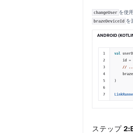
を使用
changeUser
を
brazeDeviceId
ANDROID (KOTLI
1

val
userD
2

id
=
3

// ..
4

braze
5

)
6

LinkRunne
ステップ 2: