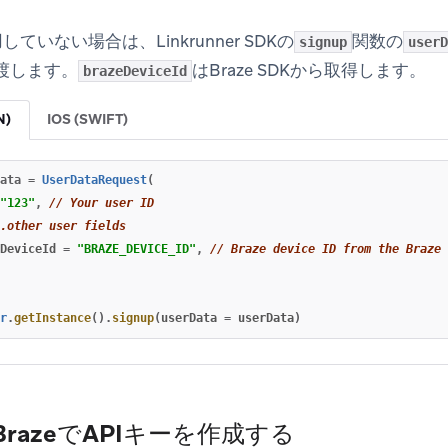
していない場合は、Linkrunner SDKの
関数の
signup
userD
渡します。
はBraze SDKから取得します。
brazeDeviceId
N)
IOS (SWIFT)
ata
=
UserDataRequest
(
"123"
,
// Your user ID
.other user fields
DeviceId
=
"BRAZE_DEVICE_ID"
,
// Braze device ID from the Braze 
r
.
getInstance
().
signup
(
userData
=
userData
)
BrazeでAPIキーを作成する