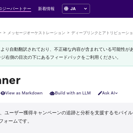
ロジーパートナー
新着情報
ー
>
メッセージオーケストレーション
>
ディープリンクとアトリビューショ
Iにより自動翻訳されており、不正確な内容が含まれている可能性が
ージ右側の目次の下にあるフィードバックをご利用ください。
nner
View as Markdown
Build with an LLM
Ask AI
ns in new tab)
、ユーザー獲得キャンペーンの追跡と分析を支援するモバイル
フォームです。