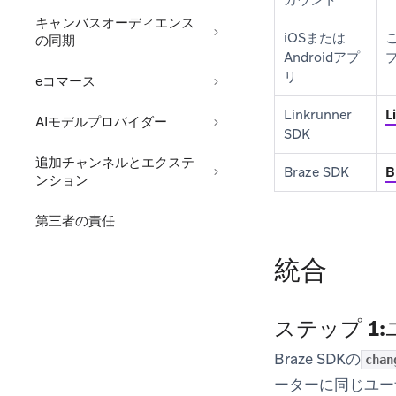
カウント
キャンバスオーディエンス
iOSまたは
の同期
Androidアプ
リ
eコマース
Linkrunner
L
AIモデルプロバイダー
SDK
追加チャンネルとエクステ
Braze SDK
B
ンション
第三者の責任
統合
ステップ 1
Braze SDKの
chan
ーターに同じユー