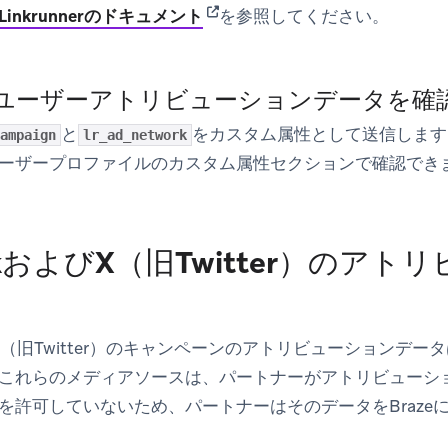
(opens in new tab)
Linkrunnerのドキュメント
を参照してください。
4:ユーザーアトリビューションデータを確
と
をカスタム属性として送信します。
ampaign
lr_ad_network
ーザープロファイルの
カスタム属性
セクションで確認でき
ookおよびX（旧Twitter）のア
よびX（旧Twitter）のキャンペーンのアトリビューションデ
これらのメディアソースは、パートナーがアトリビューシ
を許可していないため、パートナーはそのデータをBraze