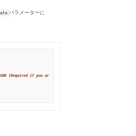
パラメーターに
ata
SDK (Required if you are not using the changeUser function)