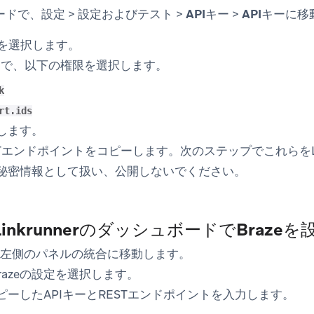
ボードで、
設定
>
設定およびテスト
>
APIキー
>
APIキー
に移
を選択します。
タ
で、以下の権限を選択します。
k
rt.ids
存します。
STエンドポイントをコピーします。次のステップでこれらをLin
は秘密情報として扱い、公開しないでください。
LinkrunnerのダッシュボードでBraze
rで、左側のパネルの
統合
に移動します。
azeの
設定
を選択します。
ピーしたAPIキーとRESTエンドポイントを入力します。