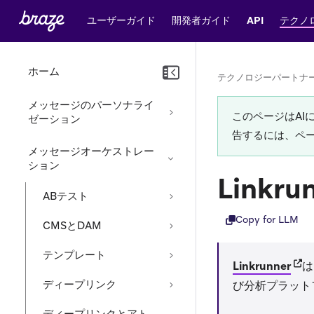
ユーザーガイド
開発者ガイド
API
テクノ
ホーム
テクノロジーパートナ
メッセージのパーソナライ
このページはA
ゼーション
告するには、ペ
メッセージオーケストレー
ション
Linkru
ABテスト
Copy for LLM
CMSとDAM
テンプレート
(ope
Linkrunner
は
ディープリンク
び分析プラット