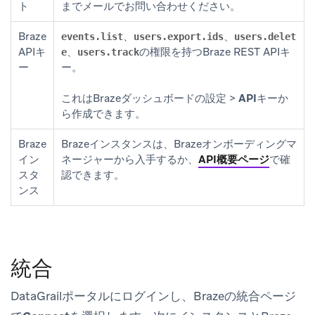
ト
までメールでお問い合わせください。
Braze
、
、
events.list
users.export.ids
users.delet
APIキ
、
の権限を持つBraze REST APIキ
e
users.track
ー
ー。
これはBrazeダッシュボードの
設定
>
APIキー
か
ら作成できます。
Braze
Brazeインスタンスは、Brazeオンボーディングマ
イン
ネージャーから入手するか、
API概要ページ
で確
スタ
認できます。
ンス
統合
DataGrailポータルにログインし、Brazeの統合ページ