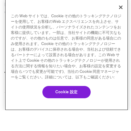
DataGrail（
support@datagrail.io
）までメールでお問
い合わせください。
この Web サイトでは、Cookie その他のトラッキングテクノロジ
ーを使用して、お客様のWeb エクスペリエンスを向上させ、サ
イトの使用状況を分析し、パーソナライズされたコンテンツをお
客様に提供しています。一部は、当社サイトの機能に不可欠なも
のですが、その他のものは任意で、お客様の同意がある場合にの
み使用されます。Cookie その他のトラッキングテクノロジー
は、お客様のデバイスに保存される場合や、当社および信頼でき
るパートナーによって設置される場合があります。この Web サ
イト上で Cookie その他のトラッキングテクノロジーが使用され
る方法に関する情報を知りたい場合や、お客様の設定を変更する
データプライバシー
Ketch
場合 (いつでも変更が可能です)、当社の Cookie 同意マネージャ
前へ
次へ
とコンプライアンス
ーをご覧ください。詳細については、以下もご確認ください:
Cookie 設定
© Braze. All Rights Reserved
Privacy Policy
Cookie 優先設定