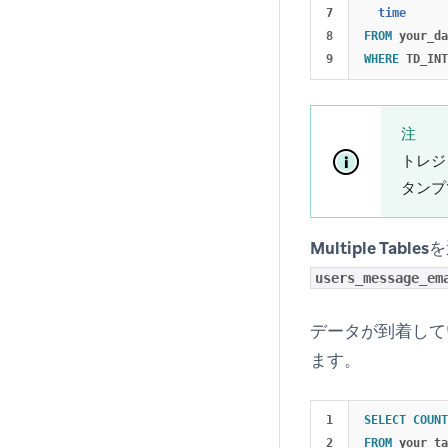
7

time
8

FROM
your_da
WHERE
TD_INT
注
トレジ
タンプ
Multiple Tables
を
users_message_em
データが到着して
ます。
1

SELECT
COUNT
2

FROM
your_ta