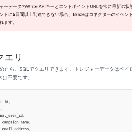
ャーデータのWrite APIキーとエンドポイントURLを常に最新の
ントに
5日間
以上到達できない場合、Brazeはコネクターのイベ
れます。
クエリ
めたら、SQLでクエリできます。トレジャーデータはペイ
ースは不要です。
t_id
,
,
nal_user_id
,
_campaign_name
,
_email_address
,