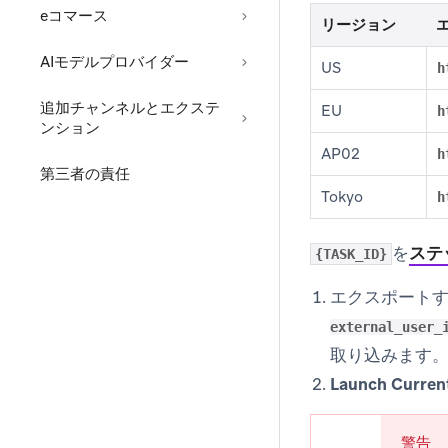
eコマース
リージョン
AIモデルプロバイダー
US
h
追加チャンネルとエクステ
EU
h
ンション
AP02
h
第三者の責任
Tokyo
h
を
ステ
{TASK_ID}
エクスポートす
external_user_
取り込みます
Launch Curren
警告