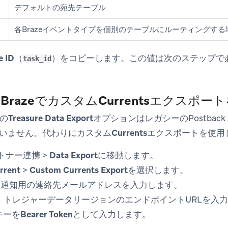
デフォルトの宛先テーブル
各Brazeイベントタイプを個別のテーブルにルーティングする
e ID
（
）をコピーします。この値は次のステップで
task_id
BrazeでカスタムCurrentsエクスポー
Iの
Treasure Data Export
オプションはレガシーのPostbac
いません。代わりに
カスタムCurrentsエクスポート
を使用
トナー連携
>
Data Export
に移動します。
rrent
>
Custom Currents Export
を選択します。
ー通知用の連絡先メールアドレスを入力します。
、トレジャーデータリージョンのエンドポイントURLを入
Iキーを
Bearer Token
として入力します。