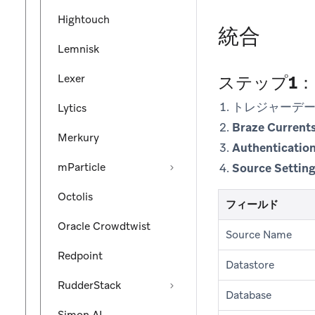
Hightouch
統合
Lemnisk
Lexer
ステップ1
トレジャーデ
Lytics
Braze Current
Merkury
Authenticatio
mParticle
Source Settin
Octolis
フィールド
Oracle Crowdtwist
Source Name
Redpoint
Datastore
RudderStack
Database