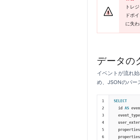
トレジ
ドポイ
に失わ
データの
イベントが流れ始
め、JSONのパ
1

SELECT
2

id
AS
even
3

event_type
4

user_exter
5

properties
6

properties