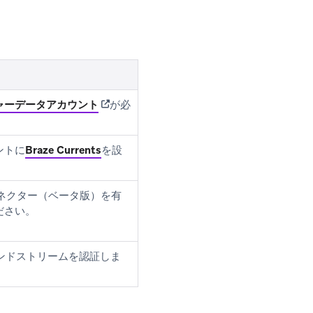
(opens in new tab)
ャーデータアカウント
が必
ントに
Braze Currents
を設
ingコネクター（ベータ版）を有
ださい。
バウンドストリームを認証しま