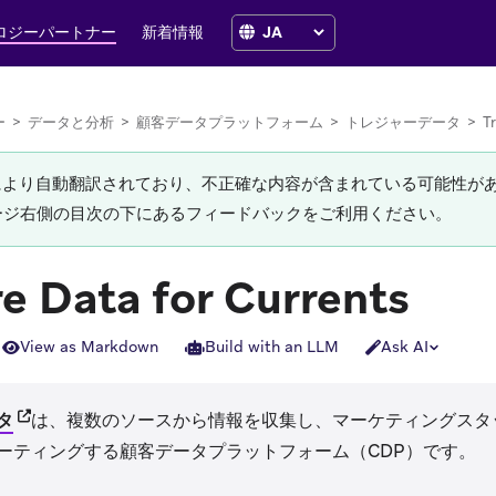
ロジーパートナー
新着情報
ー
>
データと分析
>
顧客データプラットフォーム
>
トレジャーデータ
>
T
Iにより自動翻訳されており、不正確な内容が含まれている可能性が
ージ右側の目次の下にあるフィードバックをご利用ください。
e Data for Currents
View as Markdown
Build with an LLM
Ask AI
(opens in new tab)
タ
は、複数のソースから情報を収集し、マーケティングスタ
ーティングする顧客データプラットフォーム（CDP）です。