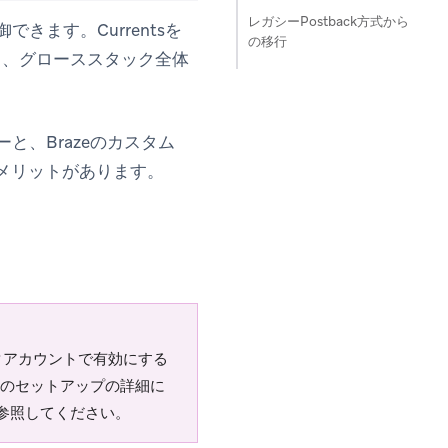
レガシーPostback方式から
きます。Currentsを
の移行
し、グローススタック全体
と、Brazeの
カスタム
メリットがあります。
ーデータアカウントで有効にする
のセットアップの詳細に
s in new tab)
参照してください。