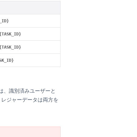
_ID}
{TASK_ID}
{TASK_ID}
SK_ID}
では、識別済みユーザーと
トレジャーデータは両方を