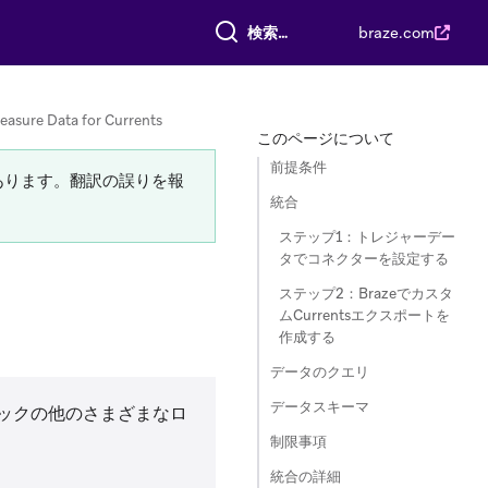
すべて検索
braze.com
reasure Data for Currents
このページについて
前提条件
あります。翻訳の誤りを報
統合
ステップ1：トレジャーデー
タでコネクターを設定する
ステップ2：Brazeでカスタ
ムCurrentsエクスポートを
作成する
データのクエリ
データスキーマ
ックの他のさまざまなロ
制限事項
統合の詳細