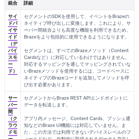
統合
詳細
サイ
セグメントのSDKを使用して、イベントをBrazeの
ドバ
ネイティブ呼び出しに変換します。これにより、サ
イサ
ーバー間統合よりも高度な機能を利用できるため、
イド
Brazeをより包括的に使用できるようになります。
（デ
バイ
セグメントは、すべてのBrazeメソッド（Content
スモ
Cardsなど）に対応しているわけではありません。
ー
対応するマッピングを通してマッピングされていな
ド）
いBrazeメソッドを使用するには、コードベースに
ネイティブのBrazeコードを追加してメソッドを呼
び出す必要があります。
サー
セグメントからBraze REST APIエンドポイントに
バー
データを転送します。
間
（ク
アプリ内メッセージ、Content Cards、プッシュ通
ラウ
知などのBraze UI機能には対応していません。ま
ドモ
た、この方法では利用できないデバイスレベルのフ