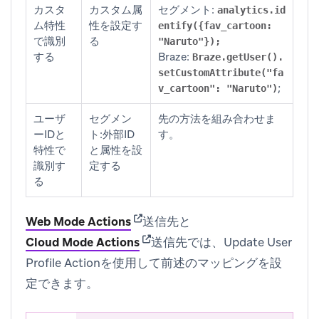
カスタ
カスタム属
セグメント:
analytics.id
ム特性
性を設定す
entify({fav_cartoon:
で識別
る
"Naruto"});
する
Braze:
Braze.getUser().
setCustomAttribute("fa
;
v_cartoon": "Naruto")
ユーザ
セグメン
先の方法を組み合わせま
ーIDと
ト:外部ID
す。
特性で
と属性を設
識別す
定する
る
(opens in new tab)
Web Mode Actions
送信先と
(opens in new tab)
Cloud Mode Actions
送信先では、Update User
Profile Actionを使用して前述のマッピングを設
定できます。