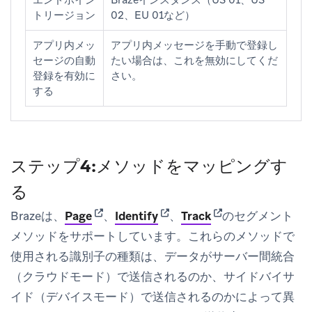
エンドポイン
Brazeインスタンス（US 01、US
トリージョン
02、EU 01など）
アプリ内メッ
アプリ内メッセージを手動で登録し
セージの自動
たい場合は、これを無効にしてくだ
登録を有効に
さい。
する
ステップ4:メソッドをマッピングす
る
(opens in new tab)
(opens in new tab)
(opens in new tab)
Brazeは、
Page
、
Identify
、
Track
のセグメント
メソッドをサポートしています。これらのメソッドで
使用される識別子の種類は、データがサーバー間統合
（クラウドモード）で送信されるのか、サイドバイサ
イド（デバイスモード）で送信されるのかによって異