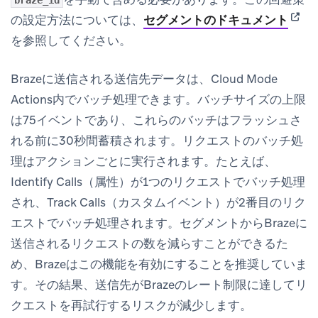
braze_id
(open
の設定方法については、
セグメントのドキュメント
を参照してください。
Brazeに送信される送信先データは、Cloud Mode
Actions内でバッチ処理できます。バッチサイズの上限
は75イベントであり、これらのバッチはフラッシュさ
れる前に30秒間蓄積されます。リクエストのバッチ処
理はアクションごとに実行されます。たとえば、
Identify Calls（属性）が1つのリクエストでバッチ処理
され、Track Calls（カスタムイベント）が2番目のリク
エストでバッチ処理されます。セグメントからBrazeに
送信されるリクエストの数を減らすことができるた
め、Brazeはこの機能を有効にすることを推奨していま
す。その結果、送信先がBrazeのレート制限に達してリ
クエストを再試行するリスクが減少します。