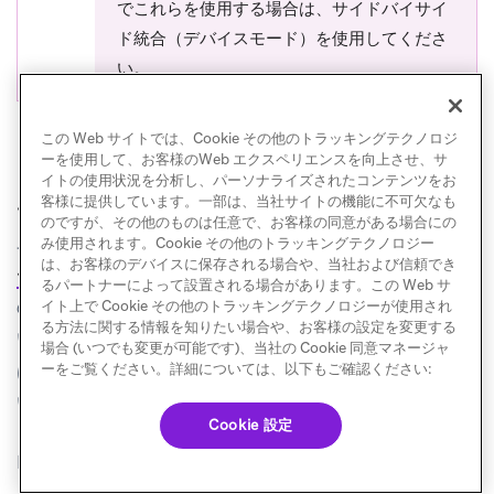
でこれらを使用する場合は、サイドバイサイ
ド統合（デバイスモード）を使用してくださ
い。
この Web サイトでは、Cookie その他のトラッキングテクノロジ
ーを使用して、お客様のWeb エクスペリエンスを向上させ、サ
イトの使用状況を分析し、パーソナライズされたコンテンツをお
ユーザーの削除と抑制
客様に提供しています。一部は、当社サイトの機能に不可欠なも
のですが、その他のものは任意で、お客様の同意がある場合にの
ユーザーを削除または抑制する必要がある場合は、
み使用されます。Cookie その他のトラッキングテクノロジー
は、お客様のデバイスに保存される場合や、当社および信頼でき
(opens in new tab)
セグメントのユーザー削除機能
が
Braze
るパートナーによって設置される場合があります。この Web サ
の
エンドポイント
にマッピングされて
イト上で Cookie その他のトラッキングテクノロジーが使用され
/users/delete
る方法に関する情報を知りたい場合や、お客様の設定を変更する
いることに注意してください。これらの削除の検証に
場合 (いつでも変更が可能です)、当社の Cookie 同意マネージャ
は最大30日かかる可能性があることに注意してくださ
ーをご覧ください。詳細については、以下もご確認ください:
い。
Cookie 設定
Brazeとセグメントの間で共通のユーザー識別子