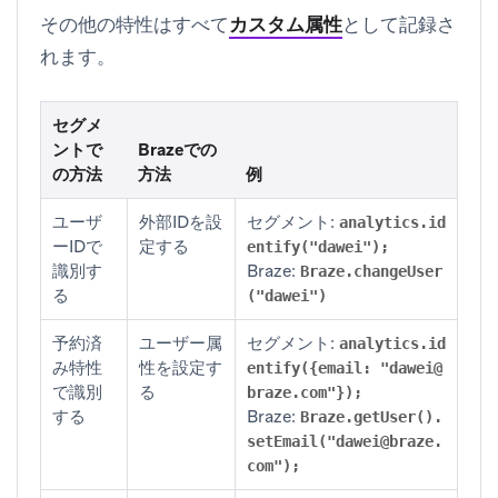
その他の特性はすべて
カスタム属性
として記録さ
れます。
セグメ
ントで
Brazeでの
の方法
方法
例
ユーザ
外部IDを設
セグメント:
analytics.id
ーIDで
定する
entify("dawei");
識別す
Braze:
Braze.changeUser
る
("dawei")
予約済
ユーザー属
セグメント:
analytics.id
み特性
性を設定す
entify({email: "
dawei@
で識別
る
braze.com
"});
する
Braze:
Braze.getUser().
setEmail("
dawei@braze.
com
");