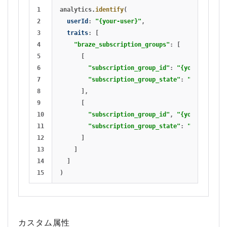
1

analytics
.
identify
(
2

userId
:
"{your-user}"
,
3

traits
:
[
4

"braze_subscription_groups"
:
[
5

[
6

"subscription_group_id"
:
"{your-group-i
7

"subscription_group_state"
:
"subscribed
8

],
9

[
10

"subscription_group_id"
,
"{your-group-i
11

"subscription_group_state"
:
"unsubscrib
12

]
13

]
14

]
)
カスタム属性