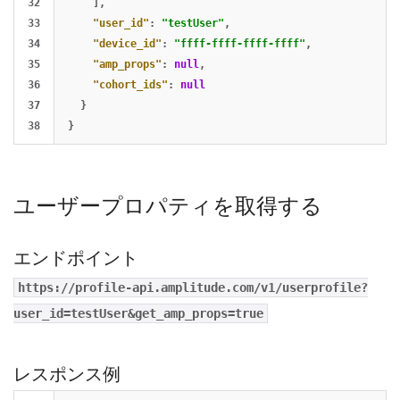
32

],
33

"user_id"
:
"testUser"
,
34

"device_id"
:
"ffff-ffff-ffff-ffff"
,
35

"amp_props"
:
null
,
36

"cohort_ids"
:
null
37

}
}
ユーザープロパティを取得する
エンドポイント
https://profile-api.amplitude.com/v1/userprofile?
user_id=testUser&get_amp_props=true
レスポンス例