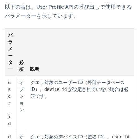
以下の表は、User Profile APIの呼び出しで使用できる
パラメーターを示しています。
パ
ラ
メ
ー
タ
必
ー
須
説明
オ
クエリ対象のユーザー ID（外部データベース
u
プ
ID）。
が設定されていない場合は必
s
device_id
シ
須です。
e
ョ
r
ン
_
i
d
オ
クエリ対象のデバイス ID（匿名 ID）。
d
user_id