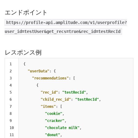
エンドポイント
https://profile-api.amplitude.com/v1/userprofile?
user_id=testUser&get_recs=true&rec_id=testRecId
レスポンス例
1

{
2

"userData"
:
{
3

"recommendations"
:
[
4

{
5

"rec_id"
:
"testRecId"
,
6

"child_rec_id"
:
"testRecId"
,
7

"items"
:
[
8

"cookie"
,
9

"cracker"
,
10

"chocolate milk"
,
11

"donut"
,