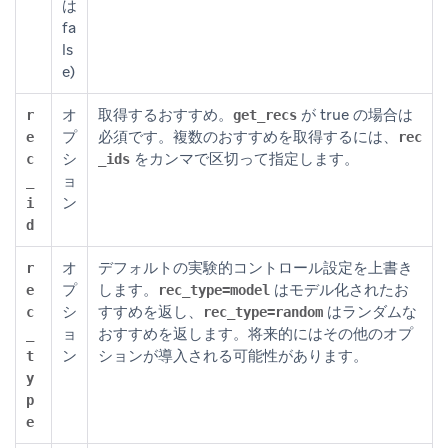
は
fa
ls
e)
オ
取得するおすすめ。
が true の場合は
r
get_recs
プ
必須です。複数のおすすめを取得するには、
e
rec
シ
をカンマで区切って指定します。
c
_ids
ョ
_
ン
i
d
オ
デフォルトの実験的コントロール設定を上書き
r
プ
します。
はモデル化されたお
e
rec_type=model
シ
すすめを返し、
はランダムな
c
rec_type=random
ョ
おすすめを返します。将来的にはその他のオプ
_
ン
ションが導入される可能性があります。
t
y
p
e