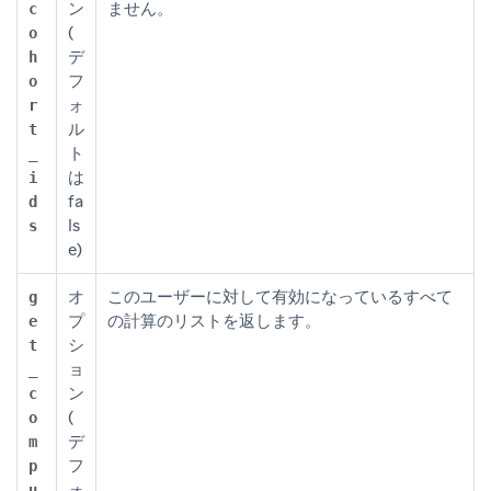
ン
ません。
c
(
o
デ
h
フ
o
ォ
r
ル
t
ト
_
は
i
fa
d
ls
s
e)
オ
このユーザーに対して有効になっているすべて
g
プ
の計算のリストを返します。
e
シ
t
ョ
_
ン
c
(
o
デ
m
フ
p
ォ
u