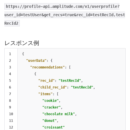
https://profile-api.amplitude.com/v1/userprofile?
user_id=testUser&get_recs=true&rec_id=testRecId,test
RecId2
レスポンス例
1

{
2

"userData"
:
{
3

"recommendations"
:
[
4

{
5

"rec_id"
:
"testRecId"
,
6

"child_rec_id"
:
"testRecId"
,
7

"items"
:
[
8

"cookie"
,
9

"cracker"
,
10

"chocolate milk"
,
11

"donut"
,
12

"croissant"