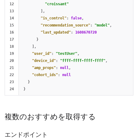
12

"croissant"
13

],
14

"is_control"
:
false
,
15

"recommendation_source"
:
"model"
,
16

"last_updated"
:
1608670720
17

}
18

],
19

"user_id"
:
"testUser"
,
20

"device_id"
:
"ffff-ffff-ffff-ffff"
,
21

"amp_props"
:
null
,
22

"cohort_ids"
:
null
23

}
}
複数のおすすめを取得する
エンドポイント