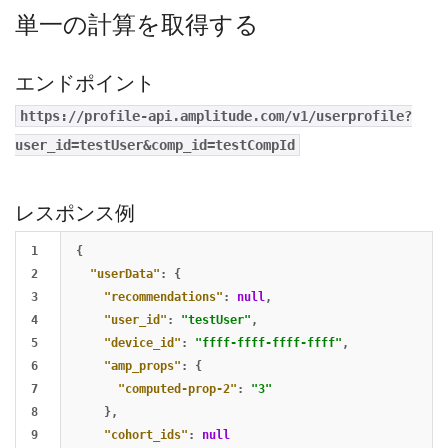
単一の計算を取得する
エンドポイント
https://profile-api.amplitude.com/v1/userprofile?
user_id=testUser&comp_id=testCompId
レスポンス例
1

{
2

"userData"
:
{
3

"recommendations"
:
null
,
4

"user_id"
:
"testUser"
,
5

"device_id"
:
"ffff-ffff-ffff-ffff"
,
6

"amp_props"
:
{
7

"computed-prop-2"
:
"3"
8

},
9

"cohort_ids"
:
null