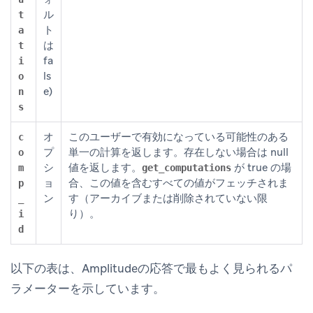
ル
t
ト
a
は
t
fa
i
ls
o
e)
n
s
オ
このユーザーで有効になっている可能性のある
c
プ
単一の計算を返します。存在しない場合は null
o
シ
値を返します。
が true の場
m
get_computations
ョ
合、この値を含むすべての値がフェッチされま
p
ン
す（アーカイブまたは削除されていない限
_
り）。
i
d
以下の表は、Amplitudeの応答で最もよく見られるパ
ラメーターを示しています。