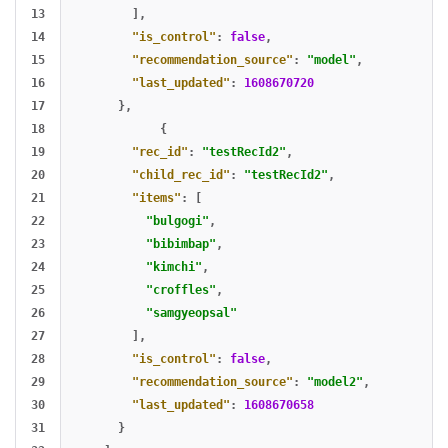
13

],
14

"is_control"
:
false
,
15

"recommendation_source"
:
"model"
,
16

"last_updated"
:
1608670720
17

},
18

{
19

"rec_id"
:
"testRecId2"
,
20

"child_rec_id"
:
"testRecId2"
,
21

"items"
:
[
22

"bulgogi"
,
23

"bibimbap"
,
24

"kimchi"
,
25

"croffles"
,
26

"samgyeopsal"
27

],
28

"is_control"
:
false
,
29

"recommendation_source"
:
"model2"
,
30

"last_updated"
:
1608670658
31

}