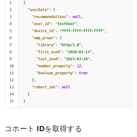
1

{
2

"userData"
:
{
3

"recommendations"
:
null
,
4

"user_id"
:
"testUser"
,
5

"device_id"
:
"ffff-ffff-ffff-ffff"
,
6

"amp_props"
:
{
7

"library"
:
"http/1.0"
,
8

"first_used"
:
"2020-01-13"
,
9

"last_used"
:
"2021-03-24"
,
10

"number_property"
:
12
,
11

"boolean_property"
:
true
12

},
13

"cohort_ids"
:
null
14

}
}
コホート IDを取得する