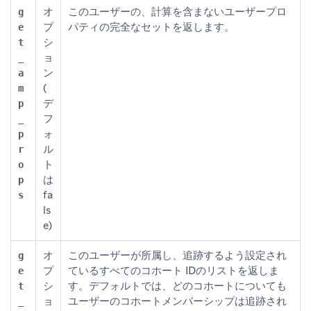
オ
このユーザーの、計算を含まないユーザープロ
g
プ
パティの完全なセットを返します。
e
シ
t
ョ
_
ン
a
(
m
デ
p
フ
_
ォ
p
ル
r
ト
o
は
p
fa
s
ls
e)
オ
このユーザーが所属し、追跡するよう設定され
g
プ
ているすべてのコホート IDのリストを返しま
e
シ
す。デフォルトでは、どのコホートについても
t
ョ
ユーザーのコホートメンバーシップは追跡され
_