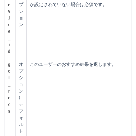
プ
が設定されていない場合は必須です。
e
シ
v
ョ
i
ン
c
e
_
i
d
オ
このユーザーのおすすめ結果を返します。
g
プ
e
シ
t
ョ
_
ン
r
(
e
デ
c
フ
s
ォ
ル
ト