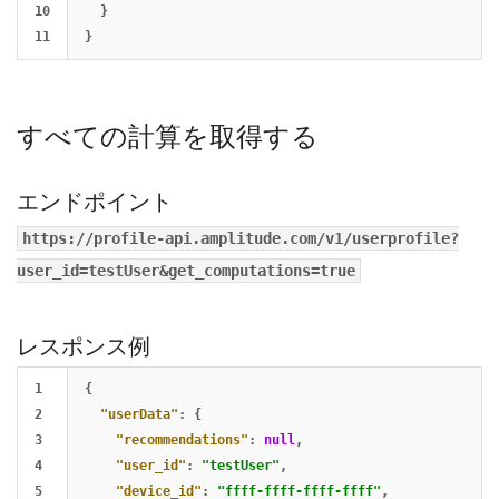
10

}
}
すべての計算を取得する
エンドポイント
https://profile-api.amplitude.com/v1/userprofile?
user_id=testUser&get_computations=true
レスポンス例
1

{
2

"userData"
:
{
3

"recommendations"
:
null
,
4

"user_id"
:
"testUser"
,
5

"device_id"
:
"ffff-ffff-ffff-ffff"
,