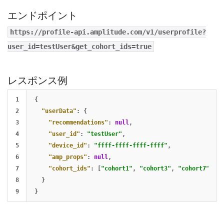
エンドポイント
https://profile-api.amplitude.com/v1/userprofile?
user_id=testUser&get_cohort_ids=true
レスポンス例
1

{
2

"userData"
:
{
3

"recommendations"
:
null
,
4

"user_id"
:
"testUser"
,
5

"device_id"
:
"ffff-ffff-ffff-ffff"
,
6

"amp_props"
:
null
,
7

"cohort_ids"
:
[
"cohort1"
,
"cohort3"
,
"cohort7"
]
8

}
}