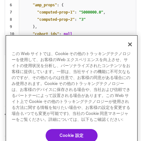
6

"amp_props"
:
{
7

"computed-prop-1"
:
"5000000.0"
,
8

"computed-prop-2"
:
"3"
9

},
10

"cohort_ids"
:
null
11

}
}
この Web サイトでは、Cookie その他のトラッキングテクノロジ
ーを使用して、お客様のWeb エクスペリエンスを向上させ、サ
イトの使用状況を分析し、パーソナライズされたコンテンツをお
客様に提供しています。一部は、当社サイトの機能に不可欠なも
のですが、その他のものは任意で、お客様の同意がある場合にの
み使用されます。Cookie その他のトラッキングテクノロジー
は、お客様のデバイスに保存される場合や、当社および信頼でき
るパートナーによって設置される場合があります。この Web サ
イト上で Cookie その他のトラッキングテクノロジーが使用され
る方法に関する情報を知りたい場合や、お客様の設定を変更する
Amplitude
Currents用
場合 (いつでも変更が可能です)、当社の Cookie 同意マネージャ
前へ
次へ
Amplitude
ーをご覧ください。詳細については、以下もご確認ください:
Cookie 設定