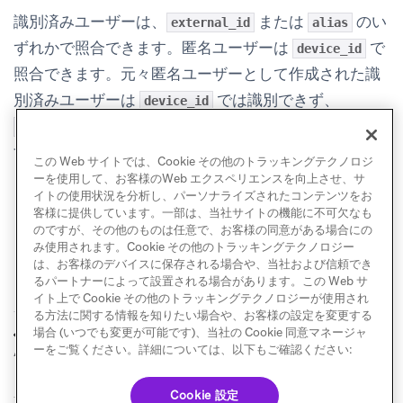
識別済みユーザーは、
または
のい
external_id
alias
ずれかで照合できます。匿名ユーザーは
で
device_id
照合できます。元々匿名ユーザーとして作成された識
別済みユーザーは
では識別できず、
device_id
または
で識別する必要がありま
external_id
alias
す。
この Web サイトでは、Cookie その他のトラッキングテクノロジ
ーを使用して、お客様のWeb エクスペリエンスを向上させ、サ
イトの使用状況を分析し、パーソナライズされたコンテンツをお
客様に提供しています。一部は、当社サイトの機能に不可欠なも
のですが、その他のものは任意で、お客様の同意がある場合にの
み使用されます。Cookie その他のトラッキングテクノロジー
は、お客様のデバイスに保存される場合や、当社および信頼でき
るパートナーによって設置される場合があります。この Web サ
イト上で Cookie その他のトラッキングテクノロジーが使用され
る方法に関する情報を知りたい場合や、お客様の設定を変更する
Currents用
BlueConic
場合 (いつでも変更が可能です)、当社の Cookie 同意マネージャ
前へ
次へ
Amplitude
ーをご覧ください。詳細については、以下もご確認ください:
Cookie 設定