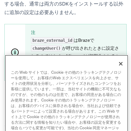
する場合、通常は両方のSDKをインストールする以外
に追加の設定は必要ありません。
注
はBrazeで
braze_external_id
が呼び出されたときに設定さ
changeUser()
れるのではなく、Mixpanelが初期化されるか
セッションを開始するとき（「init」または
「start session」時）に設定されます。
この Web サイトでは、Cookie その他のトラッキングテクノロジ
ーを使用して、お客様のWeb エクスペリエンスを向上させ、サ
イトの使用状況を分析し、パーソナライズされたコンテンツをお
客様に提供しています。一部は、当社サイトの機能に不可欠なも
のですが、その他のものは任意で、お客様の同意がある場合にの
み使用されます。Cookie その他のトラッキングテクノロジー
は、お客様のデバイスに保存される場合や、当社および信頼でき
るパートナーによって設置される場合があります。この Web サ
イト上で Cookie その他のトラッキングテクノロジーが使用され
る方法に関する情報を知りたい場合や、お客様の設定を変更する
場合 (いつでも変更が可能です)、当社の Cookie 同意マネージャ