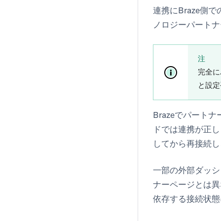
連携にBraze側
ノロジーパートナ
注
完全に
と設定
Brazeでパート
ドでは連携が正し
してから再接続し
一部の外部ダッシ
ナーページとは異
依存する接続状態