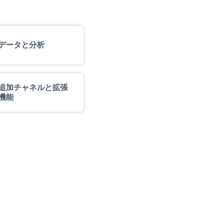
データと分析
追加チャネルと拡張
機能