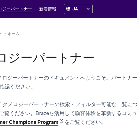
ロジーパートナー
新着情報
ー
>
ホーム
ロジーパートナー
oysテクノロジーパートナーのドキュメントへようこそ。パート
確認ください。
てのテクノロジーパートナーの検索・フィルター可能な一覧に
s in new tab)
ご覧ください。Brazeを活用して顧客体験を革新するコミ
(opens in new tab)
mer Champions Program
をご覧ください。