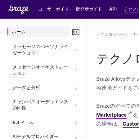
ユーザーガイド
開発者ガイド
API
テクノ
ホーム
テクノロジーパートナ
メッセージのパーソナライ
ゼーション
テクノ
メッセージオーケストレー
ション
Braze All
データと分析
術連携ガイドをご
キャンバスオーディエンス
Brazeのすべ
の同期
(open
Marketplace
を
eコマース
の場合は、
Custo
AIモデルプロバイダー