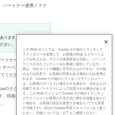
、
パートナー連携
>
テク
あります。連携の所有者
ださい。
この Web サイトでは、Cookie その他のトラッキング
テクノロジーを使用して、お客様のWeb エクスペリエ
パートナーのダッシュボー
ンスを向上させ、サイトの使用状況を分析し、パーソナ
ライズされたコンテンツをお客様に提供しています。一
トナーページで連携を切断
部は、当社サイトの機能に不可欠なものですが、その他
のものは任意で、お客様の同意がある場合にのみ使用さ
してください。
れます。Cookie その他のトラッキングテクノロジー
は、お客様のデバイスに保存される場合や、当社および
zeのテクノロジーパート
信頼できるパートナーによって設置される場合がありま
す。この Web サイト上で Cookie その他のトラッキン
同期や送信にBrazeが
グテクノロジーが使用される方法に関する情報を知りた
い。
い場合や、お客様の設定を変更する場合 (いつでも変更
が可能です)、当社の Cookie 同意マネージャーをご覧く
ださい。詳細については、以下もご確認ください: