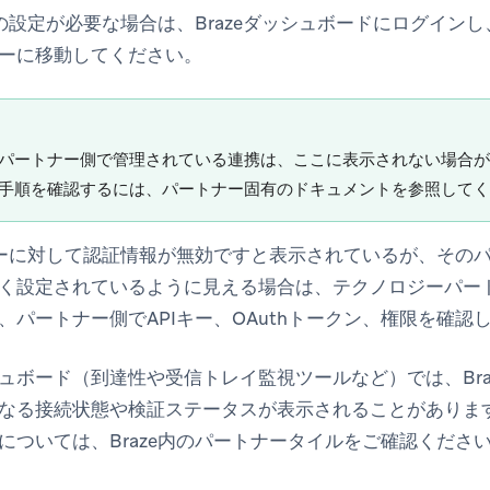
での設定が必要な場合は、Brazeダッシュボードにログインし
ー
に移動してください。
パートナー側で管理されている連携は、ここに表示されない場合が
手順を確認するには、パートナー固有のドキュメントを参照してく
ナーに対して
認証情報が無効です
と表示されているが、その
く設定されているように見える場合は、テクノロジーパー
、パートナー側でAPIキー、OAuthトークン、権限を確認
ュボード（到達性や受信トレイ監視ツールなど）では、Bra
なる接続状態や検証ステータスが表示されることがあります。
については、Braze内のパートナータイルをご確認くださ