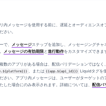
リ内メッセージを使用する前に、遅延とオーディエンスオ
ださい。
ーで、
メッセージ
ステップを追加し、
メッセージングチャ
。
メッセージの有効期限
と
進行動作
をカスタマイズできま
複数のアプリがある場合は、配信バリデーションではなく
、または
Liquidタ
e.${platform}}}
{{app.${api_id}}}
ださい。アプリ内メッセージは、ユーザーがターゲットの
たした場合にのみ表示されます。詳細については、
配信バ