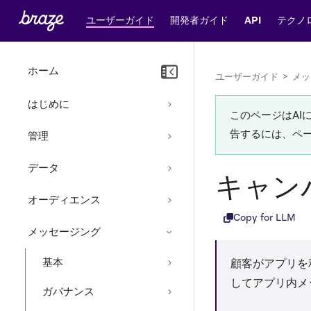
ユーザーガイド
開発者ガイド
API
テクノ
ホーム
ユーザーガイド
>
メッ
はじめに
このページはA
告するには、ペ
管理
データ
キャン
オーディエンス
Copy for LLM
メッセージング
基本
顧客がアプリを
してアプリ内メ
ガバナンス