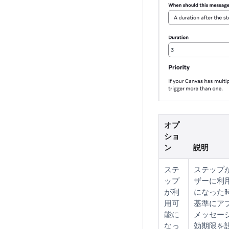
オプ
ショ
ン
説明
ステ
ステップ
ップ
ザーに利
が利
になった
用可
基準にア
能に
メッセー
なっ
効期限を