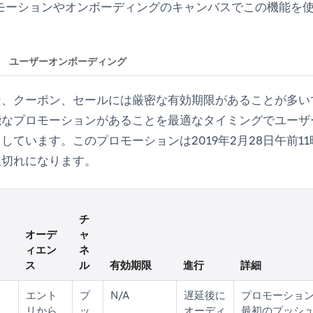
プロモーションやオンボーディングのキャンバスでこの機能を
ユーザーオンボーディング
ン、クーポン、セールには厳密な有効期限があることが多い
能なプロモーションがあることを最適なタイミングでユーザ
しています。このプロモーションは2019年2月28日午前11
限切れになります。
チ
オーデ
ャ
ィエン
ネ
ス
ル
有効期限
進行
詳細
エント
プ
N/A
遅延後に
プロモーショ
リから
ッ
オーディ
最初のプッシ