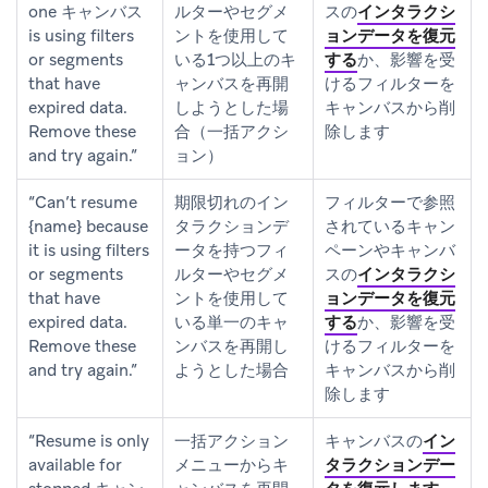
one キャンバス
ルターやセグメ
スの
インタラクシ
is using filters
ントを使用して
ョンデータを復元
or segments
いる1つ以上のキ
する
か、影響を受
that have
ャンバスを再開
けるフィルターを
expired data.
しようとした場
キャンバスから削
Remove these
合（一括アクシ
除します
and try again.”
ョン）
“Can’t resume
期限切れのイン
フィルターで参照
{name} because
タラクションデ
されているキャン
it is using filters
ータを持つフィ
ペーンやキャンバ
or segments
ルターやセグメ
スの
インタラクシ
that have
ントを使用して
ョンデータを復元
expired data.
いる単一のキャ
する
か、影響を受
Remove these
ンバスを再開し
けるフィルターを
and try again.”
ようとした場合
キャンバスから削
除します
“Resume is only
一括アクション
キャンバスの
イン
available for
メニューからキ
タラクションデー