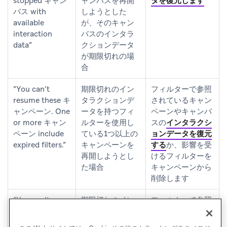
stopped キャン
ャンバスを再開
タを復元します
バス with
しようとした
available
が、そのキャン
interaction
バスのインタラ
data”
クションデータ
が期限切れの場
合
“You can’t
期限切れのイン
フィルターで参照
resume these キ
タラクションデ
されているキャン
ャンペーン. One
ータを持つフィ
ペーンやキャンバ
or more キャン
ルターを使用し
スの
インタラクシ
ペーン include
ている1つ以上の
ョンデータを復元
expired filters.”
キャンペーンを
する
か、影響を受
再開しようとし
けるフィルターを
た場合
キャンペーンから
削除します
“You can’t
期限切れのイン
フィルターで参照
unarchive these
タラクションデ
されているキャン
Cards. One or
ータを持つフィ
ペーンやキャンバ